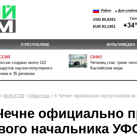
Район
Для слабо
USD 80,9293
EUR 93,1901
О РЕСПУБЛИКЕ
МУЛЬТИМЕДИА
ССИЯ
СКФО
оссии создано около 110
Чеченец спас троих чело
шрутов научно-популярного
Каспийском море
изма в 35 регионах
»
НОВОСТИ
»
Общество
» В Чечне официально представили но
Чечне официально п
вого начальника УФ