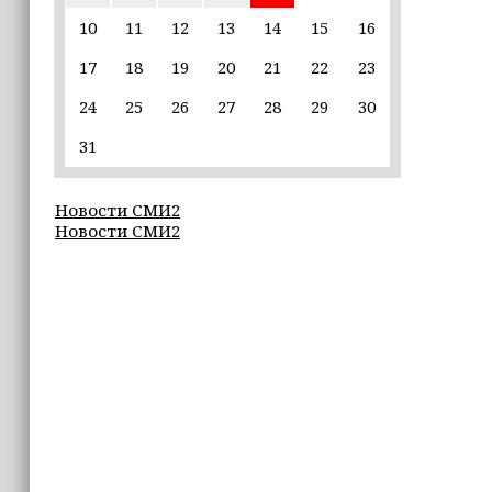
землетрясения, рассказала
ветеринар
10
11
12
13
14
15
16
17
18
19
20
21
22
23
16:12
Владимир Машков высоко оценил
24
25
26
27
28
29
30
проходящий в Грозном фестиваль
«Федерация» (+видео)
31
16:02
Новости СМИ2
Неделя популяризации грудного
Новости СМИ2
вскармливания: что важно знать
молодым мамам
15:39
«Единая Россия» провела в Чеченской
Республике серию спортивных
мероприятий в преддверии Дня
физкультурника
15:10
Для иностранных абитуриентов,