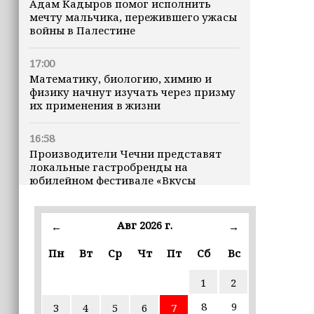
Адам Кадыров помог исполнить
мечту мальчика, пережившего ужасы
войны в Палестине
17:00
Математику, биологию, химию и
физику начнут изучать через призму
их применения в жизни
16:58
Производители Чечни представят
локальные гастробренды на
юбилейном фестивале «Вкусы
России» в Москве
Авг 2026 г.
16:50
←
→
Рамзан Кадыров зарегистрирован
Пн
Вт
Ср
Чт
Пт
Сб
Вс
кандидатом на должность Главы ЧР
1
2
16:47
Почему кошки заранее чувствуют
8
9
3
4
5
6
7