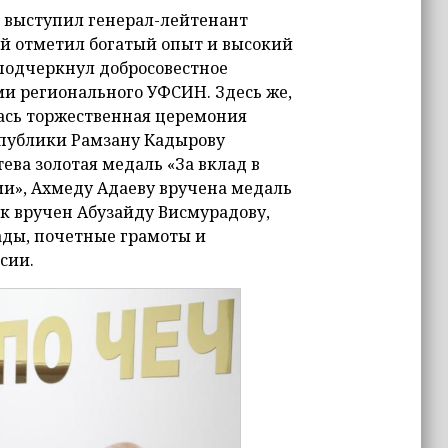
 выступил генерал-лейтенант
й отметил богатый опыт и высокий
подчеркнул добросовестное
и регионального УФСИН. Здесь же,
ась торжественная церемония
спублики Рамзану Кадырову
ева золотая медаль «За вклад в
и», Ахмеду Адаеву вручена медаль
ок вручен Абузайду Висмурадову,
ды, почетные грамоты и
сии.