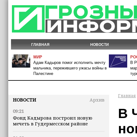
ГЛАВНАЯ
НОВОСТИ
МИР
РО
Адам Кадыров помог исполнить мечту
В Р
мальчика, пережившего ужасы войны в
мар
Палестине
тур
Главная
НОВОСТИ
Архив
В 
09:21
Фонд Кадырова построил новую
мечеть в Гудермесском районе
но