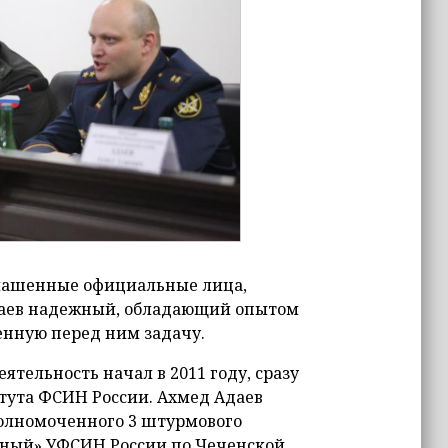
глашенные официальные лица,
Адаев надежный, обладающий опытом
енную перед ним задачу.
тельность начал в 2011 году, сразу
тута ФСИН России. Ахмед Адаев
олномоченного 3 штурмового
зный» УФСИН России по Чеченской