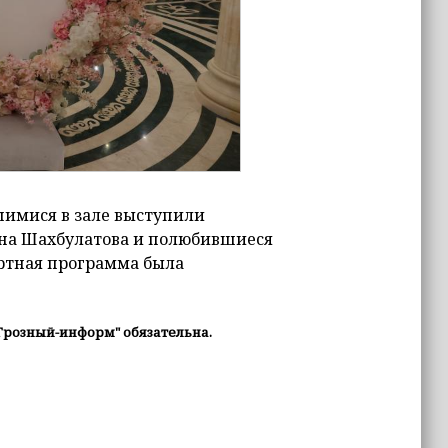
имися в зале выступили
на Шахбулатова и полюбившиеся
ртная программа была
Грозный-информ" обязательна.