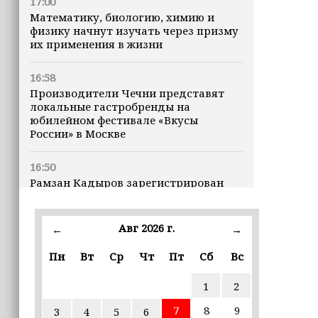
17:00
Математику, биологию, химию и
физику начнут изучать через призму
их применения в жизни
16:58
Производители Чечни представят
локальные гастробренды на
юбилейном фестивале «Вкусы
России» в Москве
16:50
Рамзан Кадыров зарегистрирован
кандидатом на должность Главы ЧР
Авг 2026 г.
16:47
←
→
Почему кошки заранее чувствуют
Пн
Вт
Ср
Чт
Пт
Сб
Вс
землетрясения, рассказала
ветеринар
1
2
16:12
7
8
9
3
4
5
6