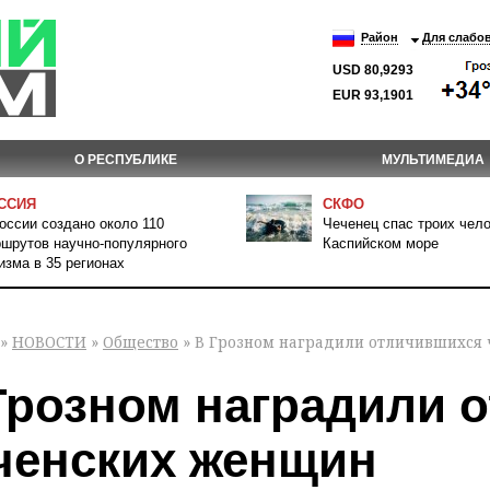
Район
Для слабо
USD 80,9293
EUR 93,1901
О РЕСПУБЛИКЕ
МУЛЬТИМЕДИА
ССИЯ
СКФО
оссии создано около 110
Чеченец спас троих чело
шрутов научно-популярного
Каспийском море
изма в 35 регионах
»
НОВОСТИ
»
Общество
» В Грозном наградили отличившихся
Грозном наградили 
ченских женщин