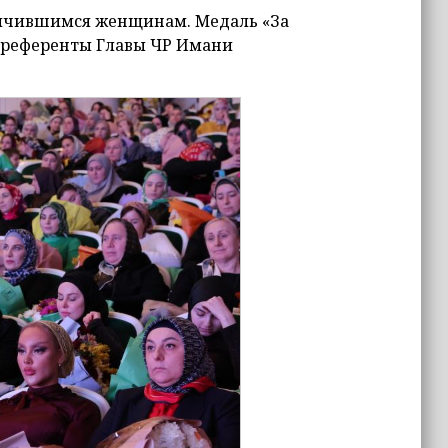
личившимся женщинам. Медаль «За
 референты Главы ЧР Имани