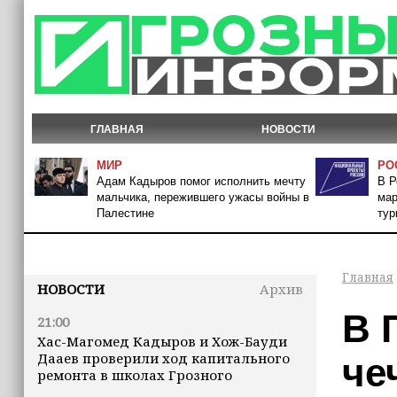
ГЛАВНАЯ
НОВОСТИ
МИР
РО
Адам Кадыров помог исполнить мечту
В Р
мальчика, пережившего ужасы войны в
мар
Палестине
тур
Главная
НОВОСТИ
Архив
В 
21:00
Хас-Магомед Кадыров и Хож-Бауди
Дааев проверили ход капитального
че
ремонта в школах Грозного