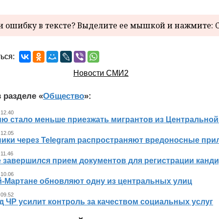
 ошибку в тексте? Выделите ее мышкой и нажмите: C
ься:
Новости СМИ2
 разделе «
Общество
»:
 12.40
ию стало меньше приезжать мигрантов из Центральной
 12.05
ики через Telegram распространяют вредоносные прил
 11.46
е завершился прием документов для регистрации канди
 10.06
й-Мартане обновляют одну из центральных улиц
 09.52
д ЧР усилит контроль за качеством социальных услуг