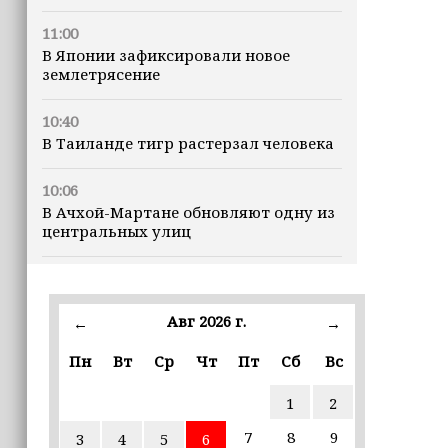
11:00
В Японии зафиксировали новое
землетрясение
10:40
В Таиланде тигр растерзал человека
10:06
В Ачхой-Мартане обновляют одну из
центральных улиц
09:52
Минтруд ЧР усилит контроль за
качеством социальных услуг
Авг 2026 г.
←
→
Пн
Вт
Ср
Чт
Пт
Сб
Вс
09:41
Муфтий Ставропольского края
1
2
отметил вклад Ахмата-Хаджи
Кадырова в восстановление Чечни
7
8
9
3
4
5
6
(+видео)