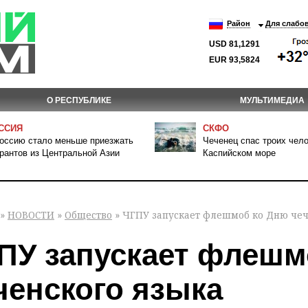
Район
Для слабо
USD 81,1291
EUR 93,5824
О РЕСПУБЛИКЕ
МУЛЬТИМЕДИА
ССИЯ
СКФО
оссию стало меньше приезжать
Чеченец спас троих чело
рантов из Центральной Азии
Каспийском море
»
НОВОСТИ
»
Общество
» ЧГПУ запускает флешмоб ко Дню чеч
ПУ запускает флешм
ченского языка