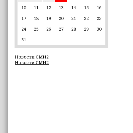
10
11
12
13
14
15
16
09:40
17
18
19
20
21
22
23
В Луну врезался кусок ракеты SpaceX
весом в четыре тонны
24
25
26
27
28
29
30
09:30
31
Всего за семь дней «Человек‑паук:
Новый день» стал лидером кассовых
Новости СМИ2
сборов 2026 года
Новости СМИ2
09:27
25 школ Чечни получат оборудование
для настольного тенниса
09:26
ПВО за ночь сбила 605 украинских
БПЛА