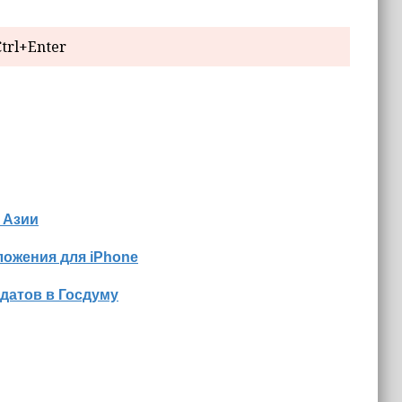
trl+Enter
 Азии
ожения для iPhone
датов в Госдуму