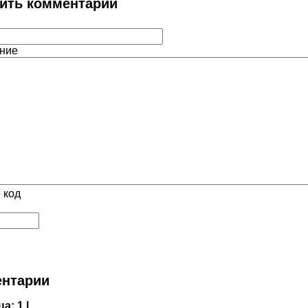
ить комментарий
ние
 код
нтарии
ца:
1 |