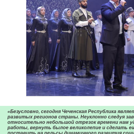
«Безусловно, сегодня Чеченская Республика являе
развитых регионов страны. Неуклонно следуя за
относительно небольшой отрезок времени нам 
работы, вернуть былое великолепие и сделать ещ
поставить на рельсы динамичного развития соци