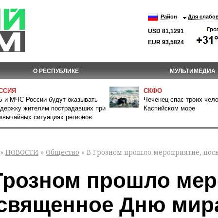
Район
Для слабо
USD 81,1291
EUR 93,5824
О РЕСПУБЛИКЕ
МУЛЬТИМЕДИА
ССИЯ
СКФО
 и МЧС России будут оказывать
Чеченец спас троих чело
держку жителям пострадавших при
Каспийском море
звычайных ситуациях регионов
»
НОВОСТИ
»
Общество
» В Грозном прошло мероприятие, по
Грозном прошло мер
священное Дню мир