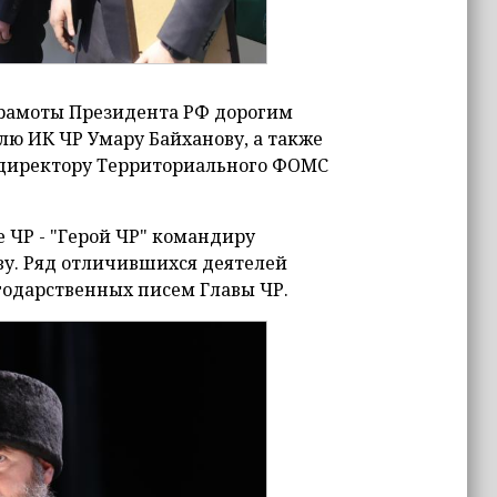
грамоты Президента РФ дорогим
ю ИК ЧР Умару Байханову, а также
 директору Территориального ФОМС
 ЧР - "Герой ЧР" командиру
ву. Ряд отличившихся деятелей
агодарственных писем Главы ЧР.