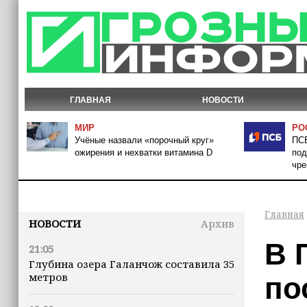
ГЛАВНАЯ
НОВОСТИ
МИР
РО
Учёные назвали «порочный круг»
ПСБ
ожирения и нехватки витамина D
под
чре
Главная
НОВОСТИ
Архив
В 
21:05
Глубина озера Галанчож составила 35
метров
по