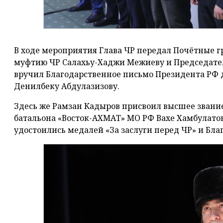
В ходе мероприятия Глава ЧР передал Почётные 
муфтию ЧР Салахьу-Хаджи Межиеву и Председател
вручил Благодарственное письмо Президента РФ
Денилбеку Абдулазизову.
Здесь же Рамзан Кадыров присвоил высшее звание
батальона «Восток-АХМАТ» МО РФ Вахе Хамбулато
удостоились медалей «За заслуги перед ЧР» и Бл