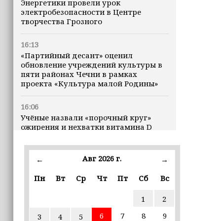
Энергетики провели урок
электробезопасности в Центре
творчества Грозного
16:13
«Партийный десант» оценил
обновление учреждений культуры в
пяти районах Чечни в рамках
проекта «Культура малой Родины»
16:06
Учёные назвали «порочный круг»
ожирения и нехватки витамина D
16:00
Авг 2026 г.
←
→
В Чеченской Республике начинается
история профессионального хоккея
Пн
Вт
Ср
Чт
Пт
Сб
Вс
15:55
1
2
В Чеченской Республики
избирательные комиссии
6
7
8
9
3
4
5