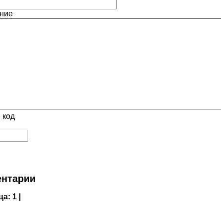
ние
 код
нтарии
ца:
1 |