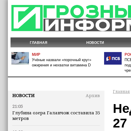
ГЛАВНАЯ
НОВОСТИ
МИР
РО
Учёные назвали «порочный круг»
ПСБ
ожирения и нехватки витамина D
под
чре
Главная
НОВОСТИ
Архив
Не
21:05
Глубина озера Галанчож составила 35
метров
27