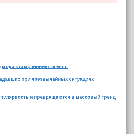
дходы к сохранению земель
радавших при чрезвычайных ситуациях
опулярность и превращаются в массовый тренд
т