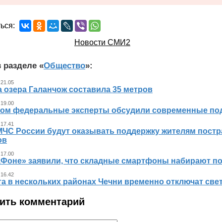
ься:
Новости СМИ2
 разделе «
Общество
»:
 21.05
 озера Галанчож составила 35 метров
 19.00
ном федеральные эксперты обсудили современные по
 17.41
МЧС России будут оказывать поддержку жителям пост
ов
 17.00
аФоне» заявили, что складные смартфоны набирают п
 16.42
та в нескольких районах Чечни временно отключат све
ить комментарий