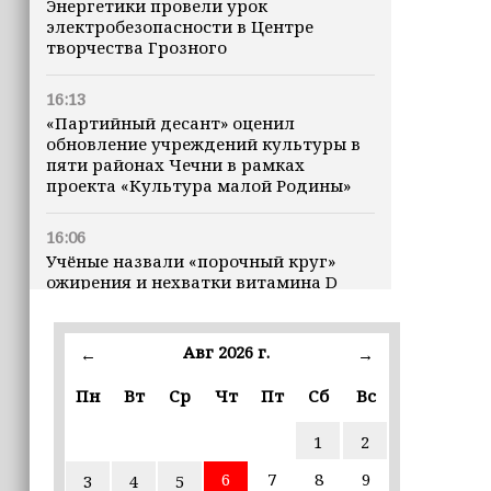
Энергетики провели урок
электробезопасности в Центре
творчества Грозного
16:13
«Партийный десант» оценил
обновление учреждений культуры в
пяти районах Чечни в рамках
проекта «Культура малой Родины»
16:06
Учёные назвали «порочный круг»
ожирения и нехватки витамина D
16:00
Авг 2026 г.
←
→
В Чеченской Республике начинается
история профессионального хоккея
Пн
Вт
Ср
Чт
Пт
Сб
Вс
15:55
1
2
В Чеченской Республики
избирательные комиссии
6
7
8
9
3
4
5