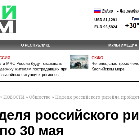
Район
Для слабо
USD 81,1291
EUR 93,5824
О РЕСПУБЛИКЕ
МУЛЬТИМЕДИА
ССИЯ
СКФО
 и МЧС России будут оказывать
Чеченец спас троих чело
держку жителям пострадавших при
Каспийском море
звычайных ситуациях регионов
»
НОВОСТИ
»
Общество
» Неделя российского ритейла пройдет 
деля российского ри
 по 30 мая