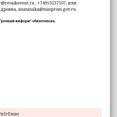
@retaikevent.ru , +74953237107, или
ровна, ananinaka@minprom.gov.ru .
Грозный-информ" обязательна.
trl+Enter