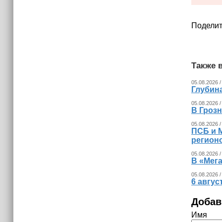
израильских атак
14:25
Поделит
Опрос зафиксировал падение
доверия граждан Украины к
президенту Зеленскому
Также в
05.08.2026 /
Глубина
05.08.2026 /
В Гроз
05.08.2026 /
ПСБ и 
регион
05.08.2026 /
В «Мег
05.08.2026 /
6 авгус
Добав
Имя