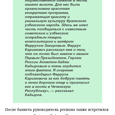
торжественном банкете в честь
нашего визита. Для нас была
организована красочная
концертная программа,
отражающая красоту и
уникальную культуру братского
узбекского народа. Здесь же имел
честь пообщаться с известным
советским и узбекским
эстрадным певцом,
композитором и актёром
Фаррухом Закировым. Фаррух
Каримович рассказал мне о том,
что он лично был знаком с нашим
Первым Президентом, Героем
России Ахматом-Хаджи
Кадыровым и очень гордится
этим фактом. Я искренне
поблагодарил Фарруха
Каримовича за его добрую память
о моем дорогом отце и пригласил
его в гости в Чеченскую
Республику», — рассказал
Кадыров.
После банкета руководитель региона также встретился