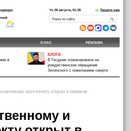
видящих
Чт, 06 августа, 01:39
Пишите нам
О НАС
РЕКЛАМА
БЛОГИ
век в
В Госдуме отреагировали на
рождественское обращение
Зеленского с пожеланием смерти
ополненному интеллекту открыт в Нижнем
твенному и
кту открыт в