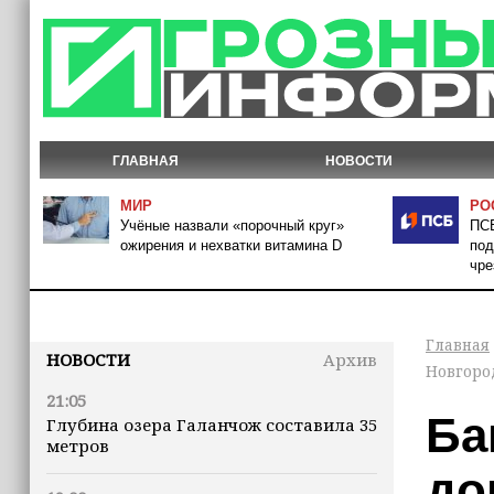
ГЛАВНАЯ
НОВОСТИ
МИР
РО
Учёные назвали «порочный круг»
ПСБ
ожирения и нехватки витамина D
под
чре
Главная
НОВОСТИ
Архив
Новгоро
21:05
Ба
Глубина озера Галанчож составила 35
метров
до