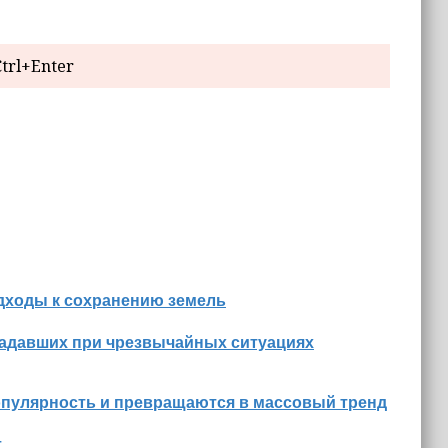
trl+Enter
дходы к сохранению земель
радавших при чрезвычайных ситуациях
опулярность и превращаются в массовый тренд
т