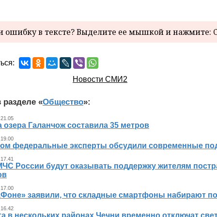
 ошибку в тексте? Выделите ее мышкой и нажмите: C
ься:
Новости СМИ2
 разделе «
Общество
»:
 21.05
 озера Галанчож составила 35 метров
 19.00
ном федеральные эксперты обсудили современные по
 17.41
МЧС России будут оказывать поддержку жителям пост
ов
 17.00
аФоне» заявили, что складные смартфоны набирают п
 16.42
та в нескольких районах Чечни временно отключат све