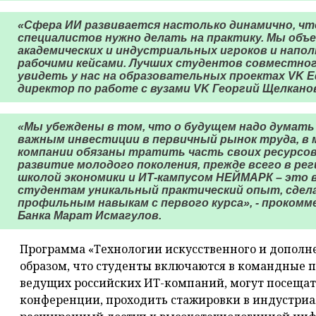
«Сфера ИИ развивается настолько динамично, что
специалистов нужно делать на практику. Мы объ
академических и индустриальных игроков и напо
рабочими кейсами. Лучших студентов совместног
увидеть у нас на образовательных проектах VK Ed
директор по работе с вузами VK Георгий Щелкано
«Мы убеждены в том, что о будущем надо думать
важным инвестиции в первичный рынок труда, в 
компании обязаны тратить часть своих ресурсов
развитие молодого поколения, прежде всего в ре
школой экономики и ИТ-кампусом НЕЙМАРК – это
студентам уникальный практический опыт, сдела
профильным навыкам с первого курса», - проком
Банка Марат Исмагулов.
Программа «Технологии искусственного и дополн
образом, что студенты включаются в командные 
ведущих российских ИТ-компаний, могут посеща
конференции, проходить стажировки в индустри