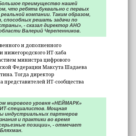
. Большое преимущество нашей
м, что ребята буквально с первых
 реальной компании. Таким образом,
, способных решать задачи по
траны», - сказал директор АНО
области Валерий Черепенников.
твенного и дополненного
и нижегородского ИТ-хаба
астием министра цифрового
йской Федерации Максута Шадаева
тина. Тогда директор
а представителей ИТ-сообщества
сом мирового уровня «НЕЙМАРК»
ИТ-специалистов. Мощная
сы индустриальных партнеров
нания и практики во время
серьезные позиции», - отмечает
Бляхман.