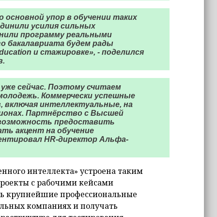
 основной упор в обучении таких
единили усилия сильных
лнили программу реальными
о бакалавриата будем рады
ucation и стажировке», - поделился
в.
 уже сейчас. Поэтому считаем
молодежь. Коммерчески успешные
, включая интеллектуальные, на
гионах. Партнёрство с Высшей
 возможность предоставить
ть акцент на обучение
ментировал HR-директор Альфа-
енного интеллекта» устроена таким
проекты с рабочими кейсами
ть крупнейшие профессиональные
альных компаниях и получать