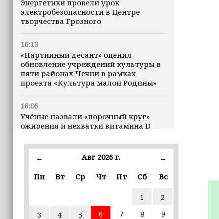
Энергетики провели урок
электробезопасности в Центре
творчества Грозного
16:13
«Партийный десант» оценил
обновление учреждений культуры в
пяти районах Чечни в рамках
проекта «Культура малой Родины»
16:06
Учёные назвали «порочный круг»
ожирения и нехватки витамина D
16:00
Авг 2026 г.
←
→
В Чеченской Республике начинается
история профессионального хоккея
Пн
Вт
Ср
Чт
Пт
Сб
Вс
15:55
1
2
В Чеченской Республики
избирательные комиссии
6
7
8
9
3
4
5