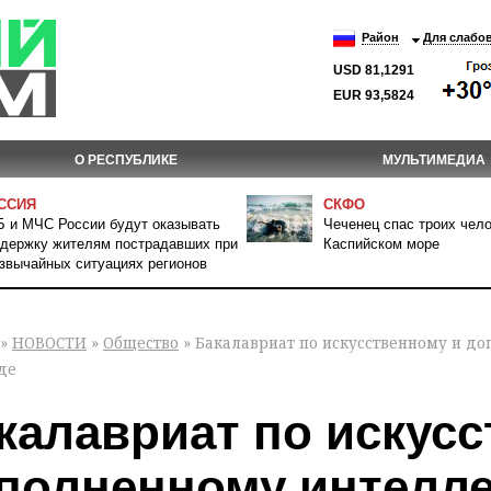
Район
Для слабо
USD 81,1291
EUR 93,5824
О РЕСПУБЛИКЕ
МУЛЬТИМЕДИА
ССИЯ
СКФО
 и МЧС России будут оказывать
Чеченец спас троих чело
держку жителям пострадавших при
Каспийском море
звычайных ситуациях регионов
»
НОВОСТИ
»
Общество
» Бакалавриат по искусственному и д
де
калавриат по искусс
полненному интелле