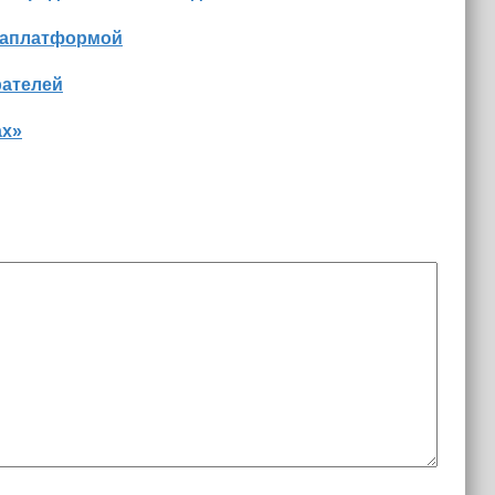
диаплатформой
рателей
ах»