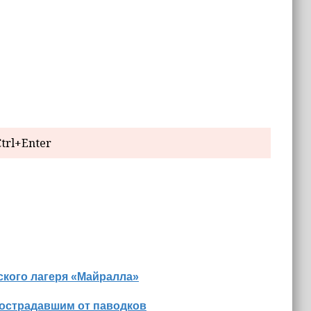
trl+Enter
ского лагеря «Майралла»
пострадавшим от паводков