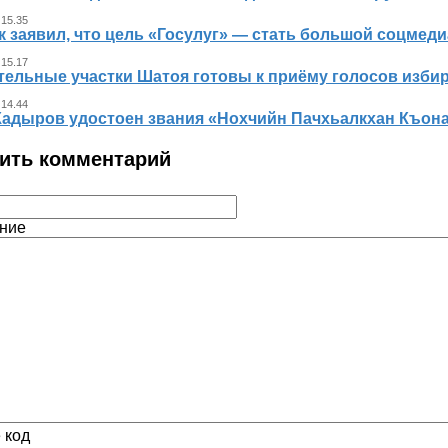
 15.35
к заявил, что цель «Госулуг» — стать большой соцме
 15.17
тельные участки Шатоя готовы к приёму голосов изби
 14.44
Кадыров удостоен звания «Нохчийн Пачхьалкхан Къон
ить комментарий
ние
 код