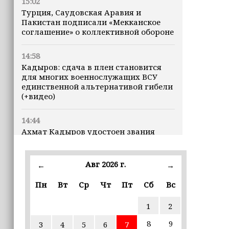
15:02
Турция, Саудовская Аравия и
Пакистан подписали «Мекканское
соглашение» о коллективной обороне
14:58
Кадыров: сдача в плен становится
для многих военнослужащих ВСУ
единственной альтернативой гибели
(+видео)
14:44
Ахмат Кадыров удостоен звания
«Нохчийн Пачхьалкхан Къонах»
Авг 2026 г.
13:50
←
→
MAX даст возможность
Пн
Вт
Ср
Чт
Пт
Сб
Вс
разработчикам разрабатывать
альтернативные клиенты
1
2
12:49
8
9
3
4
5
6
7