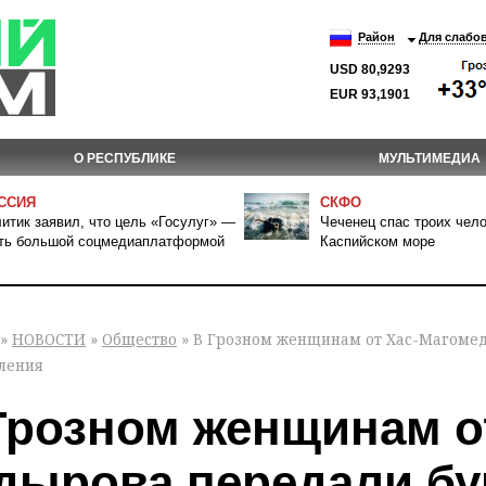
Район
Для слабо
USD 80,9293
EUR 93,1901
О РЕСПУБЛИКЕ
МУЛЬТИМЕДИА
ССИЯ
СКФО
итик заявил, что цель «Госулуг» —
Чеченец спас троих чело
ть большой соцмедиаплатформой
Каспийском море
»
НОВОСТИ
»
Общество
» В Грозном женщинам от Хас-Магомед
ления
Грозном женщинам о
дырова передали бу