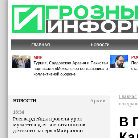
ГЛАВНАЯ
НОВОСТИ
МИР
РО
Турция, Саудовская Аравия и Пакистан
Пол
подписали «Мекканское соглашение» о
ста
коллективной обороне
Главная
НОВОСТИ
Архив
поздрав
16:34
В 
Росгвардейцы провели урок
мужества для воспитанников
детского лагеря «Майралла»
Ка