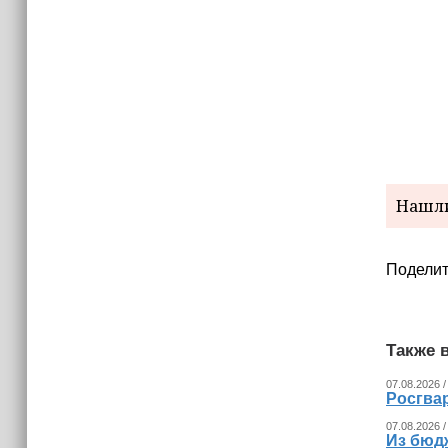
Турция, Саудовская Аравия и
Пакистан планируют сформировать
альянс
Нашли
Поделит
Также в
07.08.2026 /
Росгва
07.08.2026 /
Из бюд