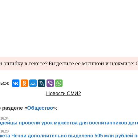
 ошибку в тексте? Выделите ее мышкой и нажмите: C
ься:
Новости СМИ2
 разделе «
Общество
»:
 16.34
рдейцы провели урок мужества для воспитанников дет
 16.28
жета Чечни дополнительно выделено 505 млн рублей 