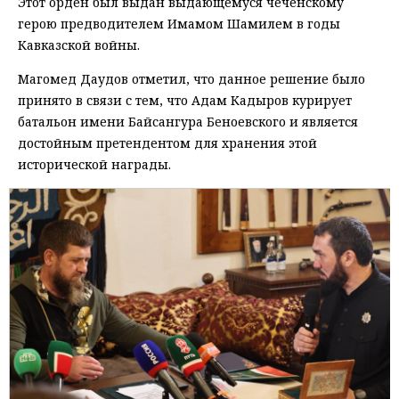
Этот орден был выдан выдающемуся чеченскому
герою предводителем Имамом Шамилем в годы
Кавказской войны.
Магомед Даудов отметил, что данное решение было
принято в связи с тем, что Адам Кадыров курирует
батальон имени Байсангура Беноевского и является
достойным претендентом для хранения этой
исторической награды.