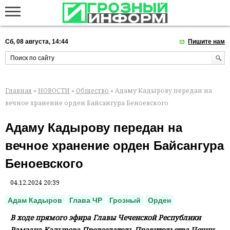
Сб, 08 августа, 14:44
Пишите нам
Главная
»
НОВОСТИ
»
Общество
» Адаму Кадырову передан на
вечное хранение орден Байсангура Беноевского
Адаму Кадырову передан на
вечное хранение орден Байсангура
Беноевского
04.12.2024 20:39
Адам Кадыров
Глава ЧР
Грозный
Орден
В ходе прямого эфира Главы Чеченской Республики
Рамзана Кадырова Председатель Правительства Чечни