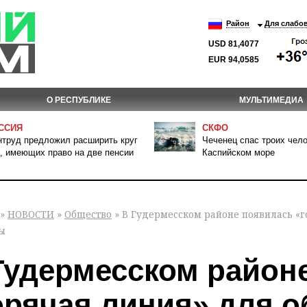
Район
Для слабо
USD 81,4077
EUR 94,0585
О РЕСПУБЛИКЕ
МУЛЬТИМЕДИА
ССИЯ
СКФО
труд предложил расширить круг
Чеченец спас троих чело
, имеющих право на две пенсии
Каспийском море
»
НОВОСТИ
»
Общество
» В Гудермесском районе появилась «
ы
Гудермесском район
орячая линия» для 