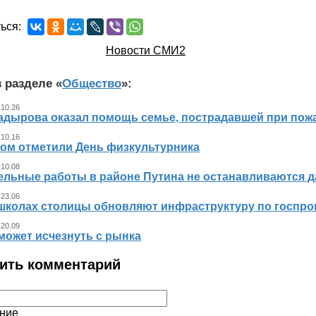
ься:
Новости СМИ2
 разделе «
Общество
»:
 10.26
адырова оказал помощь семье, пострадавшей при пож
 10.16
ном отметили День физкультурника
 10.08
ельные работы в районе Путина не останавливаются 
 23.06
 школах столицы обновляют инфраструктуру по госпр
 20.09
может исчезнуть с рынка
ить комментарий
ние