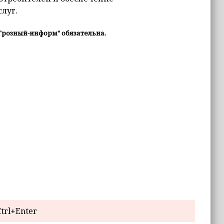
луг.
Грозный-информ" обязательна.
trl+Enter