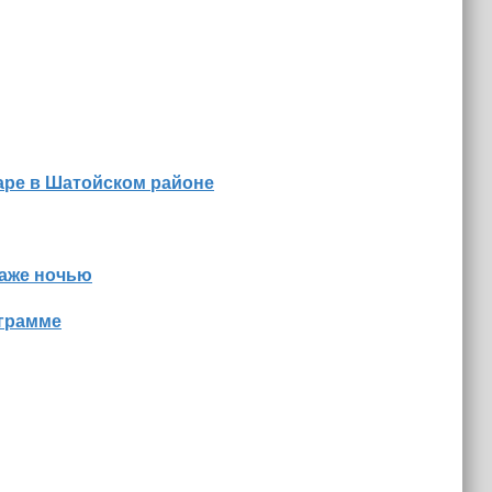
аре в Шатойском районе
даже ночью
ограмме