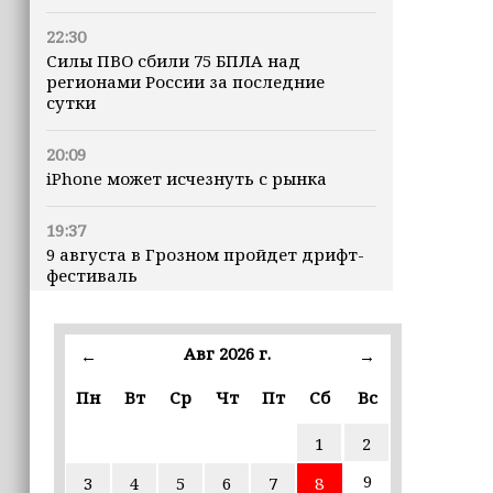
22:30
Силы ПВО сбили 75 БПЛА над
регионами России за последние
сутки
20:09
iPhone может исчезнуть с рынка
19:37
9 августа в Грозном пройдет дрифт-
фестиваль
17:30
Эксперт объяснил, почему не стоит
Авг 2026 г.
←
→
подшучивать над мошенниками
Пн
Вт
Ср
Чт
Пт
Сб
Вс
16:55
1
2
В Шелковском районе обучают
обходчиков в рамках проекта
9
3
4
5
6
7
8
«ИнформУИК»