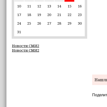
10
11
12
13
14
15
16
22:30
17
18
19
20
21
22
23
Силы ПВО сбили 75 БПЛА над
регионами России за последние
24
25
26
27
28
29
30
сутки
31
20:09
iPhone может исчезнуть с рынка
Новости СМИ2
Новости СМИ2
19:37
9 августа в Грозном пройдет дрифт-
фестиваль
17:30
Эксперт объяснил, почему не стоит
Нашли
подшучивать над мошенниками
Поделит