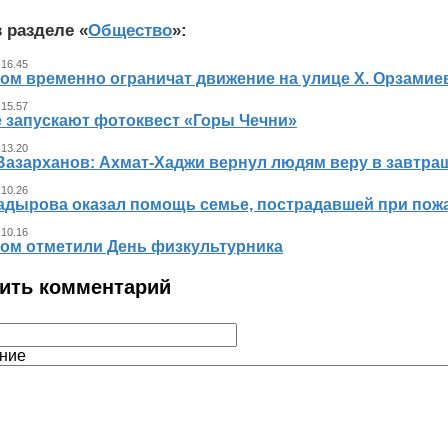
 разделе «
Общество
»:
 16.45
ном временно ограничат движение на улице Х. Орзамие
 15.57
е запускают фотоквест «Горы Чечни»
 13.20
Вазарханов: Ахмат-Хаджи вернул людям веру в завтра
 10.26
адырова оказал помощь семье, пострадавшей при пож
 10.16
ном отметили День физкультурника
ить комментарий
ние