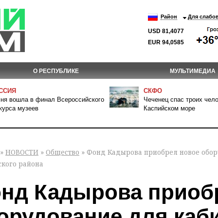
Район
Для слабо
USD 81,4077
EUR 94,0585
О РЕСПУБЛИКЕ
МУЛЬТИМЕДИА
ССИЯ
СКФО
ня вошла в финал Всероссийского
Чеченец спас троих чело
курса музеев
Каспийском море
»
НОВОСТИ
»
Общество
» Фонд Кадырова приобрел новое обор
ского района
нд Кадырова приоб
орудование для каб