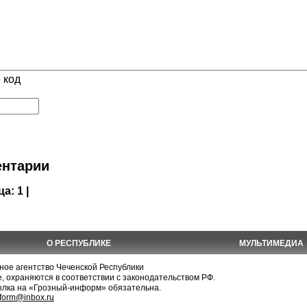
 код
нтарии
ца:
1 |
О РЕСПУБЛИКЕ
МУЛЬТИМЕДИА
е агентство Чеченской Республики
, охраняются в соответствии с законодательством РФ.
ылка на «Грозный-информ» обязательна.
nform@inbox.ru