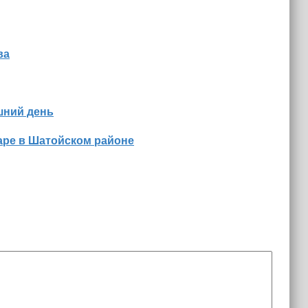
ва
шний день
аре в Шатойском районе