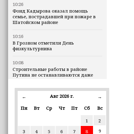
10:26
Фонд Кадырова оказал помощь
семье, пострадавшей при пожаре в
Шатойском районе
10:16
В Грозном отметили День
физкультурника
10:08
Строительные работы в районе
Путина не останавливаются даже
ночью
23:15
Авг 2026 г.
←
→
Доллар превысил 82 рубля впервые с
марта
Пн
Вт
Ср
Чт
Пт
Сб
Вс
1
2
23:06
В пяти школах столицы обновляют
9
3
4
5
6
7
8
инфраструктуру по госпрограмме