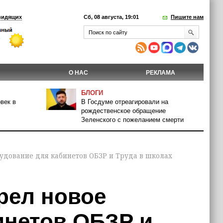
видящих
Сб, 08 августа, 19:01
Пишите нам
О НАС
РЕКЛАМА
БЛОГИ
век в
В Госдуме отреагировали на
рождественское обращение
Зеленского с пожеланием смерти
удование для кабинетов ОБЗР и Труда в школах
рел новое
инетов ОБЗР и