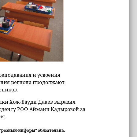
реподавания и усвоения
ения региона продолжают
еников.
ики Хож-Бауди Дааев выразил
зиденту РОФ Аймани Кадыровой за
ия.
Грозный-информ" обязательна.