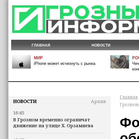
ГЛАВНАЯ
НОВОСТИ
МИР
РО
iPhone может исчезнуть с рынка
Чеч
кон
Главная
НОВОСТИ
Архив
Грознен
16:45
Фо
В Грозном временно ограничат
движение на улице Х. Орзамиева
об