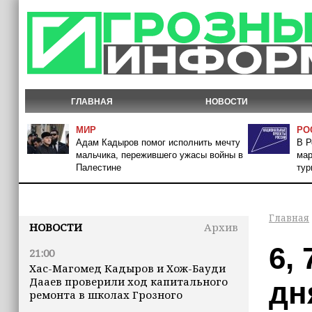
ГЛАВНАЯ
НОВОСТИ
МИР
РО
Адам Кадыров помог исполнить мечту
В Р
мальчика, пережившего ужасы войны в
мар
Палестине
тур
Главная
НОВОСТИ
Архив
6,
21:00
Хас-Магомед Кадыров и Хож-Бауди
Дааев проверили ход капитального
дн
ремонта в школах Грозного