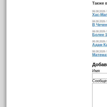
15:06
Также в
В Чечне закупили около 190 тысяч
новых учебников для школ
06.08.2026 /
Хас-Ма
14:45
06.08.2026 /
В Чечен
Страны Африки активно
отказываются от доллара США в
06.08.2026 /
Более 1
своих расчётах
06.08.2026 /
Адам К
06.08.2026 /
Математ
Добав
Имя
Сообще