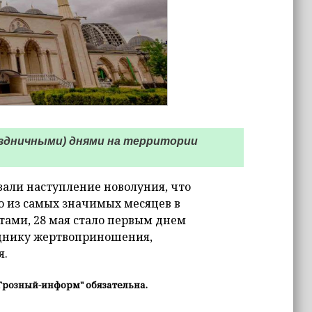
раздничными) днями на территории
вали наступление новолуния, что
о из самых значимых месяцев в
тами, 28 мая стало первым днем
зднику жертвоприношения,
я.
Грозный-информ" обязательна.