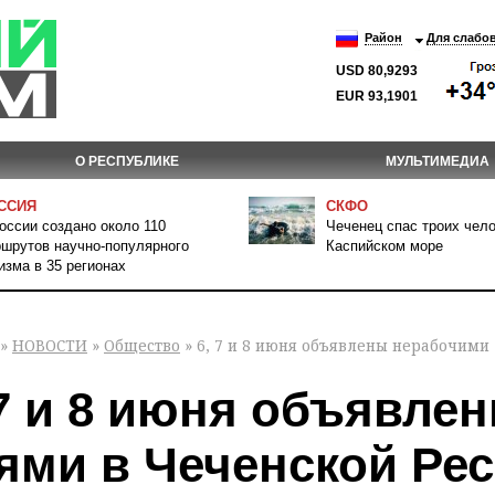
Район
Для слабо
USD 80,9293
EUR 93,1901
О РЕСПУБЛИКЕ
МУЛЬТИМЕДИА
ССИЯ
СКФО
оссии создано около 110
Чеченец спас троих чело
шрутов научно-популярного
Каспийском море
изма в 35 регионах
»
НОВОСТИ
»
Общество
» 6, 7 и 8 июня объявлены нерабочими
 7 и 8 июня объявле
ями в Чеченской Ре