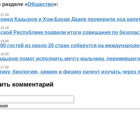
 разделе «
Общество
»:
 21.00
гомед Кадыров и Хож-Бауди Дааев проверили ход капит
 19.18
ской Республике подвели итоги совещания по безопасн
 19.00
00 гостей из около 20 стран соберутся на международ
 18.05
адыров помог исполнить мечту мальчика, пережившег
 17.00
ику, биологию, химию и физику начнут изучать через 
ить комментарий
ние