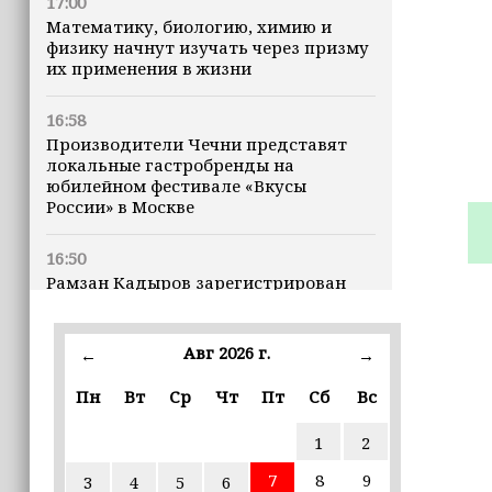
17:00
Математику, биологию, химию и
физику начнут изучать через призму
их применения в жизни
16:58
Производители Чечни представят
локальные гастробренды на
юбилейном фестивале «Вкусы
России» в Москве
16:50
Рамзан Кадыров зарегистрирован
кандидатом на должность Главы ЧР
Авг 2026 г.
16:47
←
→
Почему кошки заранее чувствуют
Пн
Вт
Ср
Чт
Пт
Сб
Вс
землетрясения, рассказала
ветеринар
1
2
16:12
7
8
9
3
4
5
6