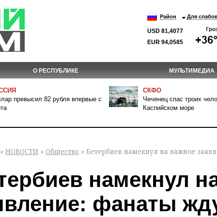
Район
Для слабо
USD 81,4077
EUR 94,0585
О РЕСПУБЛИКЕ
МУЛЬТИМЕДИА
ССИЯ
СКФО
лар превысил 82 рубля впервые с
Чеченец спас троих чело
та
Каспийском море
»
НОВОСТИ
»
Общество
» Бетербиев намекнул на важное заявл
тербиев намекнул н
явление: фанаты жду