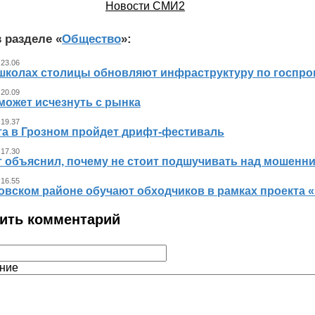
Новости СМИ2
 разделе «
Общество
»:
 23.06
 школах столицы обновляют инфраструктуру по госпр
 20.09
может исчезнуть с рынка
 19.37
ста в Грозном пройдет дрифт-фестиваль
 17.30
т объяснил, почему не стоит подшучивать над мошенн
 16.55
овском районе обучают обходчиков в рамках проекта
ить комментарий
ние