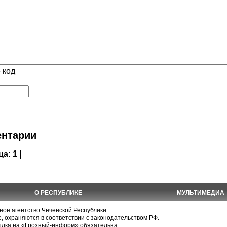
 код
нтарии
ца:
1 |
О РЕСПУБЛИКЕ
МУЛЬТИМЕДИА
е агентство Чеченской Республики
, охраняются в соответствии с законодательством РФ.
ылка на «Грозный-информ» обязательна.