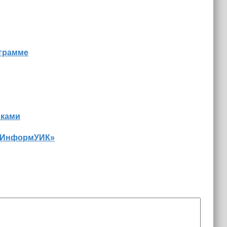
ограмме
иками
 «ИнформУИК»