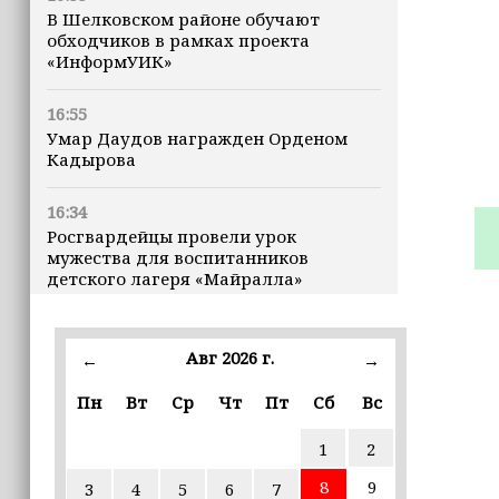
В Шелковском районе обучают
обходчиков в рамках проекта
«ИнформУИК»
16:55
Умар Даудов награжден Орденом
Кадырова
16:34
Росгвардейцы провели урок
мужества для воспитанников
детского лагеря «Майралла»
16:30
Дмитрий Чернышенко: Внутренний
Авг 2026 г.
←
→
туризм в России вырос на 4,3%,
въездной — на 20,1%
Пн
Вт
Ср
Чт
Пт
Сб
Вс
1
2
16:28
Из бюджета Чечни дополнительно
8
9
3
4
5
6
7
выделено 505 млн рублей