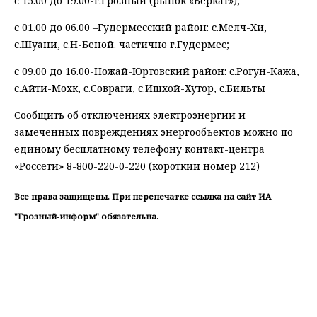
с 15.00 до 19.00-г.Грозный (рынок «Беркат»);
с 01.00 до 06.00 –Гудермесский район: с.Мелч-Хи,
с.Шуани, с.Н-Беной. частично г.Гудермес;
с 09.00 до 16.00-Ножай-Юртовский район: с.Рогун-Кажа,
с.Айти-Мохк, с.Совраги, с.Ишхой-Хутор, с.Бильты
Сообщить об отключениях электроэнергии и
замеченных повреждениях энергообъектов можно по
единому бесплатному телефону контакт-центра
«Россети» 8-800-220-0-220 (короткий номер 212)
Все права защищены. При перепечатке ссылка на сайт ИА
"Грозный-информ" обязательна.