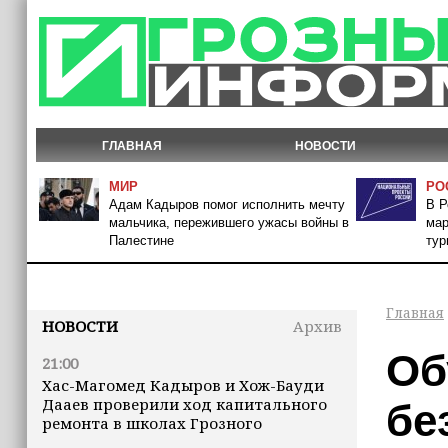
ГЛАВНАЯ
НОВОСТИ
МИР
РО
Адам Кадыров помог исполнить мечту
В Р
мальчика, пережившего ужасы войны в
мар
Палестине
тур
Главная
НОВОСТИ
Архив
Об
21:00
Хас-Магомед Кадыров и Хож-Бауди
Дааев проверили ход капитального
бе
ремонта в школах Грозного