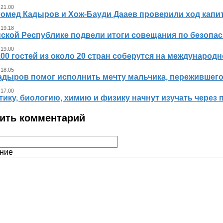
 21.00
гомед Кадыров и Хож-Бауди Дааев проверили ход капит
 19.18
ской Республике подвели итоги совещания по безопасн
 19.00
00 гостей из около 20 стран соберутся на международ
 18.05
адыров помог исполнить мечту мальчика, пережившег
 17.00
ику, биологию, химию и физику начнут изучать через 
ить комментарий
ние