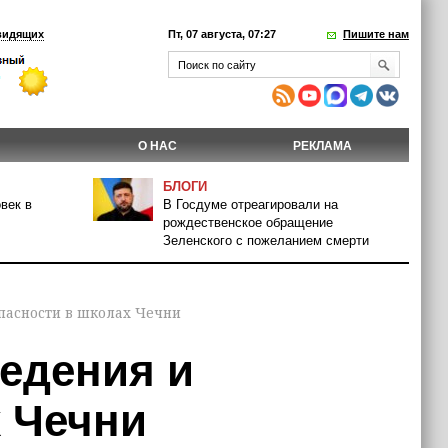
видящих
Пт, 07 августа, 07:27
Пишите нам
О НАС
РЕКЛАМА
БЛОГИ
век в
В Госдуме отреагировали на
рождественское обращение
Зеленского с пожеланием смерти
пасности в школах Чечни
едения и
х Чечни