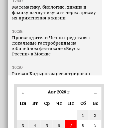
17:00
Математику, биологию, химию и
физику начнут изучать через призму
их применения в жизни
16:58
Производители Чечни представят
локальные гастробренды на
юбилейном фестивале «Вкусы
России» в Москве
16:50
Рамзан Кадыров зарегистрирован
кандидатом на должность Главы ЧР
Авг 2026 г.
16:47
←
→
Почему кошки заранее чувствуют
Пн
Вт
Ср
Чт
Пт
Сб
Вс
землетрясения, рассказала
ветеринар
1
2
16:12
7
8
9
3
4
5
6