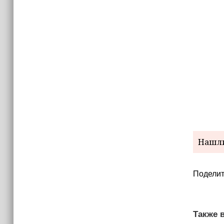
15:06
В Чечне закупили около 190 тысяч
новых учебников для школ
14:45
Страны Африки активно
отказываются от доллара США в
своих расчётах
Нашли
Поделит
Также в