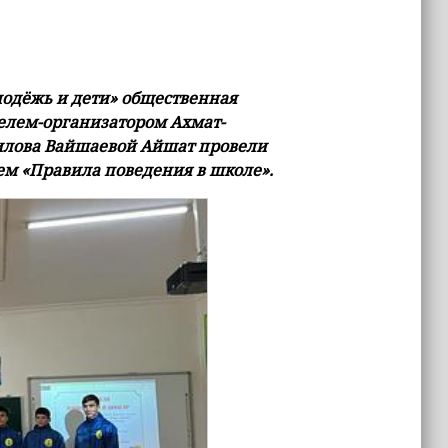
одёжь и дети» общественная
елем-организатором Ахмат-
илова Вайшаевой Айшат провели
м «Правила поведения в школе».