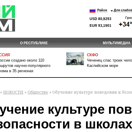
Район
Для слабо
USD 80,9293
EUR 93,1901
О РЕСПУБЛИКЕ
МУЛЬТИМЕДИА
ССИЯ
СКФО
оссии создано около 110
Чеченец спас троих чело
шрутов научно-популярного
Каспийском море
изма в 35 регионах
»
НОВОСТИ
»
Общество
» Обучение культуре поведения и безо
учение культуре пов
зопасности в школа