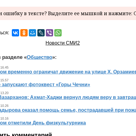
 ошибку в тексте? Выделите ее мышкой и нажмите: C
ься:
Новости СМИ2
 разделе «
Общество
»:
 16.45
ном временно ограничат движение на улице Х. Орзамие
 15.57
е запускают фотоквест «Горы Чечни»
 13.20
Вазарханов: Ахмат-Хаджи вернул людям веру в завтра
 10.26
адырова оказал помощь семье, пострадавшей при пож
 10.16
ном отметили День физкультурника
ить комментарий