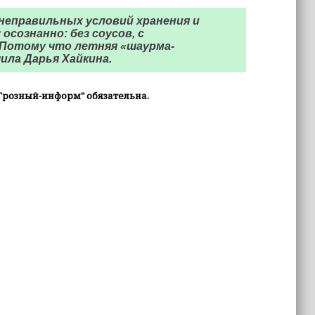
 неправильных условий хранения и
осознанно: без соусов, с
 Потому что летняя «шаурма-
ила Дарья Хайкина.
Грозный-информ" обязательна.