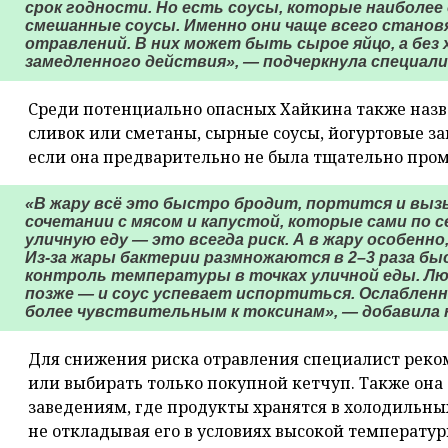
срок годности. Но есть соусы, которые наиболее
смешанные соусы. Именно они чаще всего стано
отравлений. В них может быть сырое яйцо, а без
замедленного действия», — подчеркнула специали
Среди потенциально опасных Хайкина также назв
сливок или сметаны, сырные соусы, йогуртовые зап
если она предварительно не была тщательно про
«В жару всё это быстро бродит, портится и выз
сочетании с мясом и капустой, которые сами по 
уличную еду — это всегда риск. А в жару особенно,
Из-за жары бактерии размножаются в 2–3 раза б
контроль температуры в точках уличной еды. Люд
позже — и соус успевает испортиться. Ослаблен
более чувствительным к токсинам», — добавила 
Для снижения риска отравления специалист реком
или выбирать только покупной кетчуп. Также она
заведениям, где продукты хранятся в холодильных
не откладывая его в условиях высокой температур