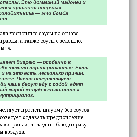
 опасны. Это домашний майонез и
вятся причиной пищевых
 холодильника — это бомба
ст.
ала чесночные соусы на основе
равки, а также соусы с зеленью,
мыта.
ывает диарею — особенно в
себе тяжело перевариваются. Есть
 и на это есть несколько причин.
ыстрее. Часто отсутствует
и чаще берут еду с собой, едят
ный жарой желудок становится
нутрициолог.
ендует просить шаурму без соусов
 советует отдавать предпочтение
 витринах, и съедать блюдо сразу,
ы воздуха.