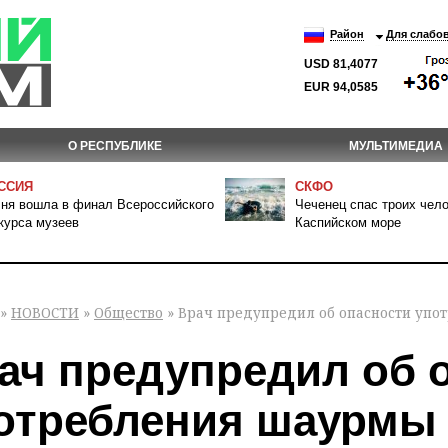
Район
Для слабо
USD 81,4077
EUR 94,0585
О РЕСПУБЛИКЕ
МУЛЬТИМЕДИА
ССИЯ
СКФО
ня вошла в финал Всероссийского
Чеченец спас троих чело
курса музеев
Каспийском море
»
НОВОСТИ
»
Общество
» Врач предупредил об опасности упо
ач предупредил об 
отребления шаурмы 