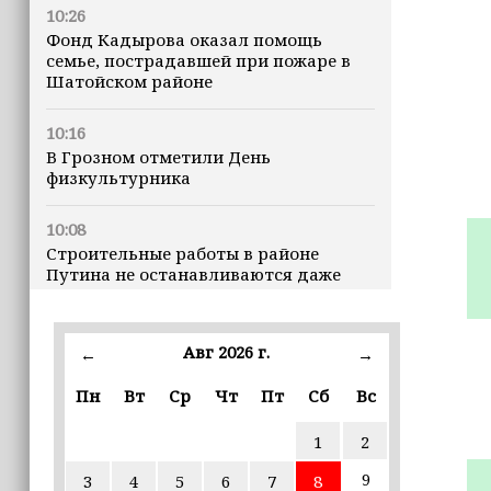
10:26
Фонд Кадырова оказал помощь
семье, пострадавшей при пожаре в
Шатойском районе
10:16
В Грозном отметили День
физкультурника
10:08
Строительные работы в районе
Путина не останавливаются даже
ночью
23:15
Авг 2026 г.
←
→
Доллар превысил 82 рубля впервые с
марта
Пн
Вт
Ср
Чт
Пт
Сб
Вс
1
2
23:06
В пяти школах столицы обновляют
9
3
4
5
6
7
8
инфраструктуру по госпрограмме