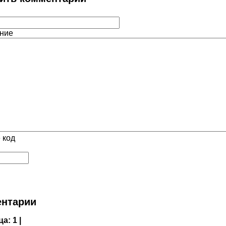
ние
 код
нтарии
ца:
1 |