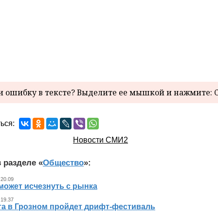
 ошибку в тексте? Выделите ее мышкой и нажмите: C
ься:
Новости СМИ2
 разделе «
Общество
»:
 20.09
может исчезнуть с рынка
 19.37
ста в Грозном пройдет дрифт-фестиваль