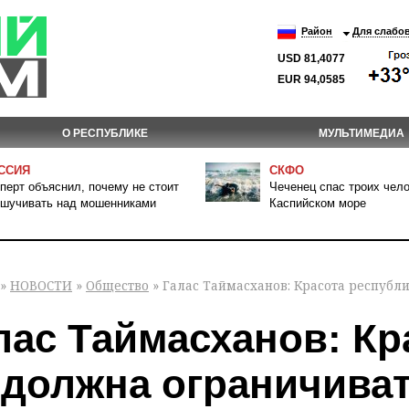
Район
Для слабо
USD 81,4077
EUR 94,0585
О РЕСПУБЛИКЕ
МУЛЬТИМЕДИА
ССИЯ
СКФО
перт объяснил, почему не стоит
Чеченец спас троих чело
шучивать над мошенниками
Каспийском море
»
НОВОСТИ
»
Общество
» Галас Таймасханов: Красота республ
лас Таймасханов: Кр
 должна ограничива