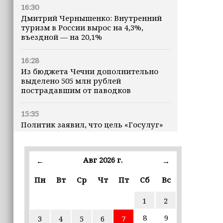
16:30
Дмитрий Чернышенко: Внутренний
туризм в России вырос на 4,3%,
въездной — на 20,1%
16:28
Из бюджета Чечни дополнительно
выделено 505 млн рублей
пострадавшим от паводков
15:35
Политик заявил, что цель «Госулуг»
— стать большой
соцмедиаплатформой
Авг 2026 г.
←
→
15:17
Избирательные участки Шатоя
Пн
Вт
Ср
Чт
Пт
Сб
Вс
готовы к приёму голосов
избирателей
1
2
8
9
3
4
5
6
7
15:02