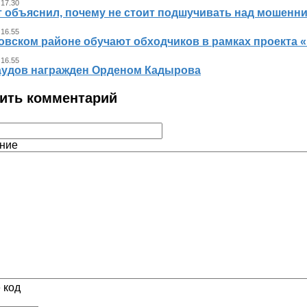
 17.30
т объяснил, почему не стоит подшучивать над мошенн
 16.55
овском районе обучают обходчиков в рамках проекта
 16.55
аудов награжден Орденом Кадырова
ить комментарий
ние
 код