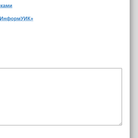
иками
 «ИнформУИК»