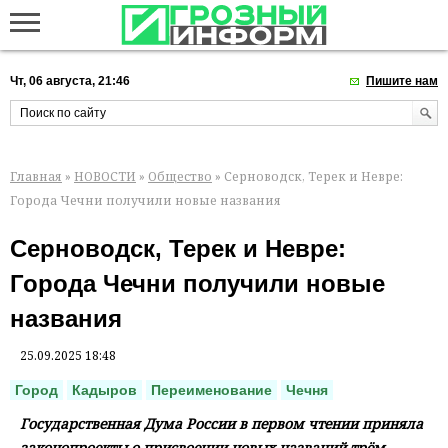
Чт, 06 августа, 21:46
Пишите нам
Главная
»
НОВОСТИ
»
Общество
» Серноводск, Терек и Невре:
Города Чечни получили новые названия
Серноводск, Терек и Невре:
Города Чечни получили новые
названия
25.09.2025 18:48
Город
Кадыров
Переименование
Чечня
Государственная Дума России в первом чтении приняла
законопроекты о присвоении новых названий трём