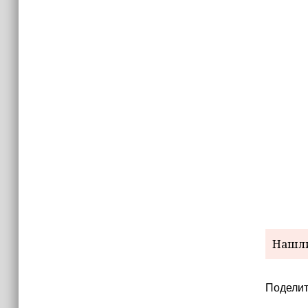
15:06
В Чечне закупили около 190 тысяч
новых учебников для школ
14:45
Страны Африки активно
отказываются от доллара США в
своих расчётах
Нашли
Поделит