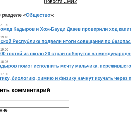
Новости СМИ2
 разделе «
Общество
»:
 21.00
гомед Кадыров и Хож-Бауди Дааев проверили ход капит
 19.18
ской Республике подвели итоги совещания по безопасн
 19.00
00 гостей из около 20 стран соберутся на международ
 18.05
адыров помог исполнить мечту мальчика, пережившег
 17.00
ику, биологию, химию и физику начнут изучать через 
ить комментарий
ние