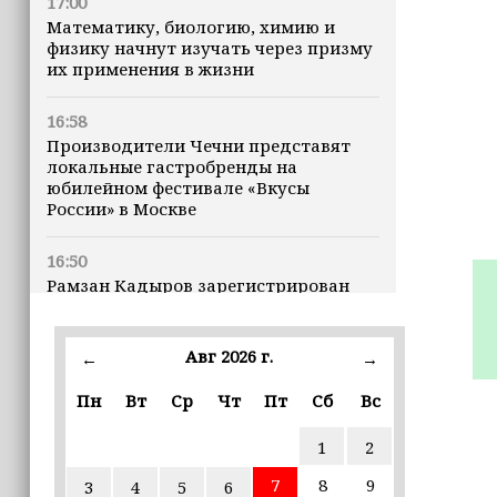
17:00
Математику, биологию, химию и
физику начнут изучать через призму
их применения в жизни
16:58
Производители Чечни представят
локальные гастробренды на
юбилейном фестивале «Вкусы
России» в Москве
16:50
Рамзан Кадыров зарегистрирован
кандидатом на должность Главы ЧР
Авг 2026 г.
16:47
←
→
Почему кошки заранее чувствуют
Пн
Вт
Ср
Чт
Пт
Сб
Вс
землетрясения, рассказала
ветеринар
1
2
16:12
7
8
9
3
4
5
6