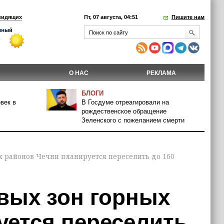
видящих
Пт, 07 августа, 04:51
Пишите нам
О НАС
РЕКЛАМА
БЛОГИ
век в
В Госдуме отреагировали на
рождественское обращение
Зеленского с пожеланием смерти
ых районов Чечни планируется переселить до 160
евых зон горных
уется переселить