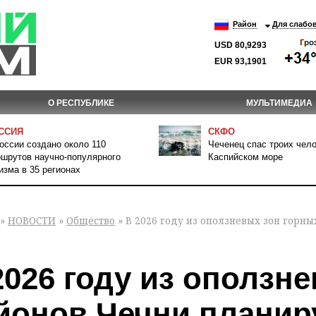
Район
Для слабо
USD 80,9293
EUR 93,1901
О РЕСПУБЛИКЕ
МУЛЬТИМЕДИА
ССИЯ
СКФО
оссии создано около 110
Чеченец спас троих чело
шрутов научно-популярного
Каспийском море
изма в 35 регионах
»
НОВОСТИ
»
Общество
» В 2026 году из оползневых зон горн
2026 году из оползн
йонов Чечни планир