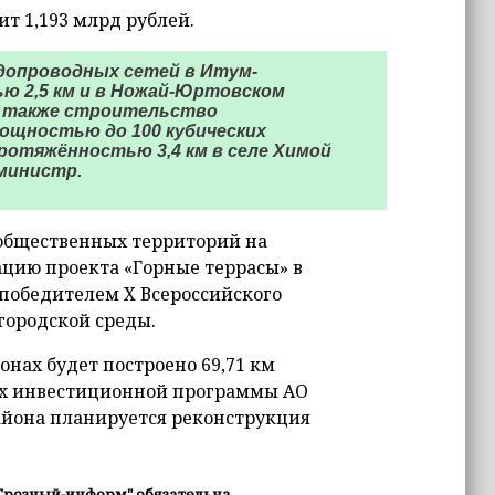
т 1,193 млрд рублей.
допроводных сетей в Итум-
ю 2,5 км и в Ножай-Юртовском
 а также строительство
ощностью до 100 кубических
ротяжённостью 3,4 км в селе Химой
министр.
 общественных территорий на
ацию проекта «Горные террасы» в
 победителем X Всероссийского
городской среды.
нах будет построено 69,71 км
ках инвестиционной программы АО
айона планируется реконструкция
Грозный-информ" обязательна.