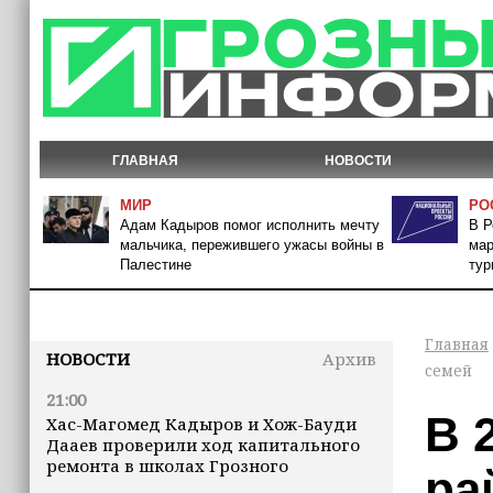
ГЛАВНАЯ
НОВОСТИ
МИР
РО
Адам Кадыров помог исполнить мечту
В Р
мальчика, пережившего ужасы войны в
мар
Палестине
тур
Главная
НОВОСТИ
Архив
семей
21:00
В 
Хас-Магомед Кадыров и Хож-Бауди
Дааев проверили ход капитального
ремонта в школах Грозного
ра