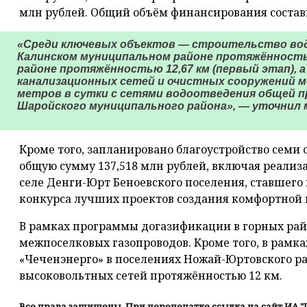
млн рублей. Общий объём финансирования состави
«Среди ключевых объектов — строительство во
Калинском муниципальном районе протяжённость
районе протяжённостью 12,67 км (первый этап),
канализационных сетей и очистных сооружений м
метров в сутки с сетями водоотведения общей п
Шаройского муниципального района», — уточнил 
Кроме того, запланировано благоустройство семи
общую сумму 137,518 млн рублей, включая реализ
селе Денги-Юрт Беноевского поселения, ставшего
конкурса лучших проектов создания комфортной 
В рамках программы догазификации в горных райо
межпоселковых газопроводов. Кроме того, в рам
«Чеченэнерго» в поселениях Ножай-Юртовского р
высоковольтных сетей протяжённостью 12 км.
Все права защищены. При перепечатке ссылка на сайт ИА "