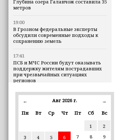
Глубина озера Галанчож составила 35
метров
19:00
В Грозном федеральные эксперты
обсудили современные подходы к
сохранению земель
17:41
ПСБ и МЧС России будут оказывать
поддержку жителям пострадавших
при чрезвычайных ситуациях
регионов
17:00
Авг 2026 г.
←
→
В «МегаФоне» заявили, что складные
смартфоны набирают популярность
Пн
Вт
Ср
Чт
Пт
Сб
Вс
и превращаются в массовый тренд
1
2
16:42
6 августа в нескольких районах
7
8
9
3
4
5
6