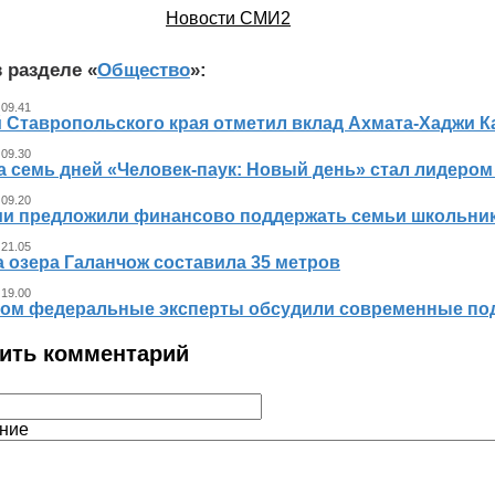
Новости СМИ2
 разделе «
Общество
»:
 09.41
 Ставропольского края отметил вклад Ахмата-Хаджи К
 09.30
а семь дней «Человек‑паук: Новый день» стал лидером
 09.20
ии предложили финансово поддержать семьи школьник
 21.05
 озера Галанчож составила 35 метров
 19.00
ном федеральные эксперты обсудили современные по
ить комментарий
ние