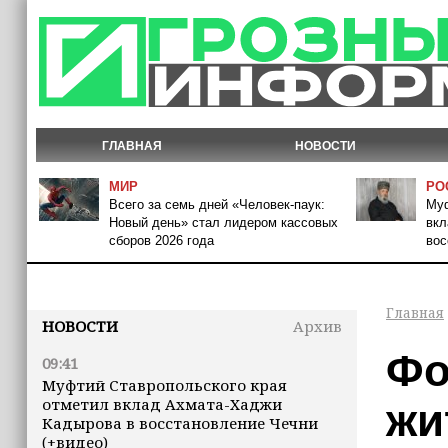
ГЛАВНАЯ
НОВОСТИ
МИР
РО
Всего за семь дней «Человек‑паук:
Муф
Новый день» стал лидером кассовых
вкл
сборов 2026 года
вос
Главная
НОВОСТИ
Архив
Фо
09:41
Муфтий Ставропольского края
отметил вклад Ахмата-Хаджи
жи
Кадырова в восстановление Чечни
(+видео)