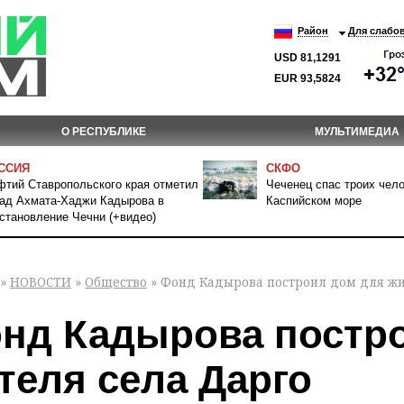
Район
Для слабо
USD 81,1291
EUR 93,5824
О РЕСПУБЛИКЕ
МУЛЬТИМЕДИА
ССИЯ
СКФО
тий Ставропольского края отметил
Чеченец спас троих чело
ад Ахмата-Хаджи Кадырова в
Каспийском море
становление Чечни (+видео)
»
НОВОСТИ
»
Общество
» Фонд Кадырова построил дом для жи
нд Кадырова постр
теля села Дарго