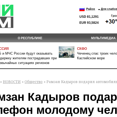
Район
Для слабо
USD 81,1291
EUR 93,5824
О РЕСПУБЛИКЕ
МУЛЬТИМЕДИА
ССИЯ
СКФО
 и МЧС России будут оказывать
Чеченец спас троих чело
держку жителям пострадавших при
Каспийском море
звычайных ситуациях регионов
»
НОВОСТИ
»
Общество
» Рамзан Кадыров подарил автомобиль
мзан Кадыров подар
лефон молодому чел