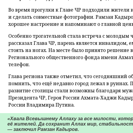
Во время прогулки к Главе ЧР подходили жители 
и сделать совместные фотографии. Рамзан Кадыро
хорошее настроение и напоминают о главной ценн
Особенно трогательной стала встреча с молодым 
рассказал Глава ЧР, парень является инвалидом, 
стоять на ногах. На месте было принято решение
Регионального общественного фонда имени Ахма
телефон.
Глава региона также отметил, что сегодняшний об
помнить, что ещё недавно город лежал в руинах. П
развитие столицы стали возможны благодаря муже
Президента ЧР, Героя России Ахмата-Хаджи Кады
России Владимира Путина.
«Хвала Всевышнему Аллаху за все милости, котор
её жителей. Да сохранит Аллах мир, стабильност
— заключил Рамзан Кадыров.