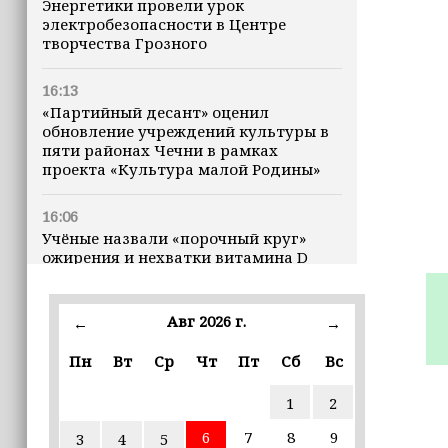
Энергетики провели урок
электробезопасности в Центре
творчества Грозного
16:13
«Партийный десант» оценил
обновление учреждений культуры в
пяти районах Чечни в рамках
проекта «Культура малой Родины»
16:06
Учёные назвали «порочный круг»
ожирения и нехватки витамина D
16:00
Авг 2026 г.
←
→
В Чеченской Республике начинается
история профессионального хоккея
Пн
Вт
Ср
Чт
Пт
Сб
Вс
15:55
1
2
В Чеченской Республики
избирательные комиссии
6
7
8
9
3
4
5