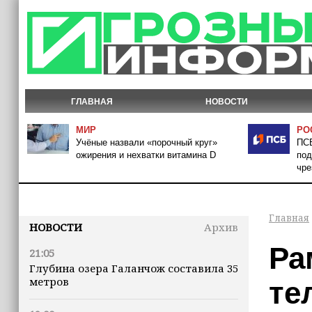
ГЛАВНАЯ
НОВОСТИ
МИР
РО
Учёные назвали «порочный круг»
ПСБ
ожирения и нехватки витамина D
под
чре
Главная
НОВОСТИ
Архив
Ра
21:05
Глубина озера Галанчож составила 35
метров
те