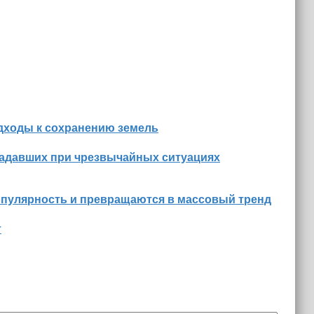
дходы к сохранению земель
радавших при чрезвычайных ситуациях
опулярность и превращаются в массовый тренд
т