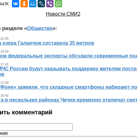
ься:
Новости СМИ2
 разделе «
Общество
»:
 21.05
 озера Галанчож составила 35 метров
 19.00
ном федеральные эксперты обсудили современные по
 17.41
МЧС России будут оказывать поддержку жителям пост
ов
 17.00
аФоне» заявили, что складные смартфоны набирают п
 16.42
та в нескольких районах Чечни временно отключат све
ить комментарий
ние