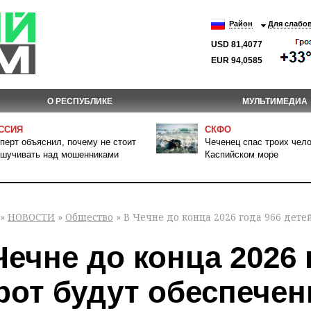
Район
Для слабо
USD 81,4077
EUR 94,0585
О РЕСПУБЛИКЕ
МУЛЬТИМЕДИА
ССИЯ
СКФО
перт объяснил, почему не стоит
Чеченец спас троих чело
шучивать над мошенниками
Каспийском море
»
НОВОСТИ
»
Общество
» В Чечне до конца 2026 года 966 дет
Чечне до конца 2026 
рот будут обеспече