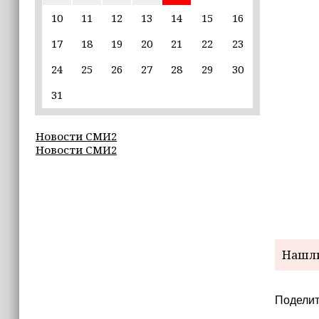
единственной альтернативой гибели
(+видео)
10
11
12
13
14
15
16
17
18
19
20
21
22
23
14:44
Ахмат Кадыров удостоен звания
24
25
26
27
28
29
30
«Нохчийн Пачхьалкхан Къонах»
31
13:50
MAX даст возможность
Новости СМИ2
разработчикам разрабатывать
Новости СМИ2
альтернативные клиенты
12:49
Силы ПВО за неделю сбили более 6500
украинских беспилотников
12:47
Нашли
В России представили универсальное
складное детское автокресло
Поделит
12:15