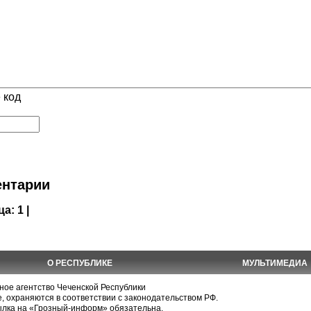
 код
нтарии
ца:
1 |
О РЕСПУБЛИКЕ
МУЛЬТИМЕДИА
е агентство Чеченской Республики
, охраняются в соответствии с законодательством РФ.
ылка на «Грозный-информ» обязательна.