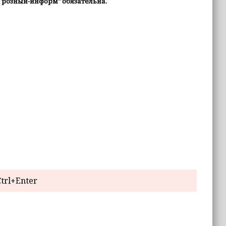
Грозный-информ" обязательна.
trl+Enter