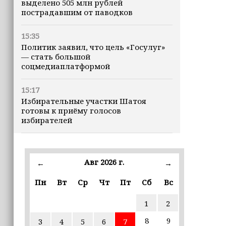
выделено 505 млн рублей
пострадавшим от паводков
15:35
Политик заявил, что цель «Госулуг»
— стать большой
соцмедиаплатформой
15:17
Избирательные участки Шатоя
готовы к приёму голосов
избирателей
15:02
Турция, Саудовская Аравия и
Авг 2026 г.
←
→
Пакистан подписали «Мекканское
соглашение» о коллективной обороне
Пн
Вт
Ср
Чт
Пт
Сб
Вс
14:58
1
2
Кадыров: сдача в плен становится
для многих военнослужащих ВСУ
8
9
3
4
5
6
7