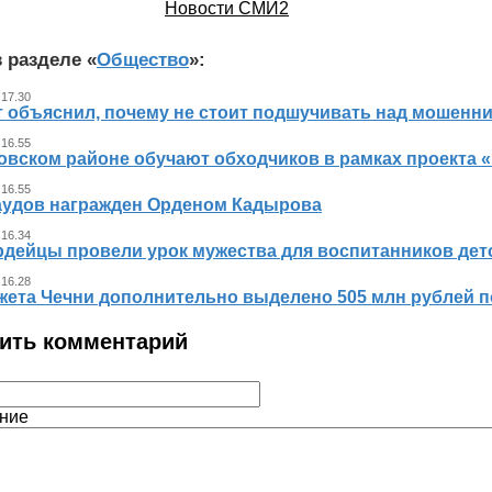
Новости СМИ2
 разделе «
Общество
»:
 17.30
т объяснил, почему не стоит подшучивать над мошенн
 16.55
овском районе обучают обходчиков в рамках проекта
 16.55
аудов награжден Орденом Кадырова
 16.34
рдейцы провели урок мужества для воспитанников дет
 16.28
жета Чечни дополнительно выделено 505 млн рублей 
ить комментарий
ние