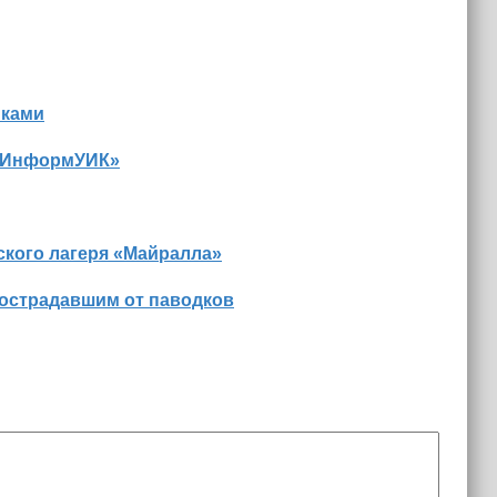
иками
 «ИнформУИК»
ского лагеря «Майралла»
пострадавшим от паводков