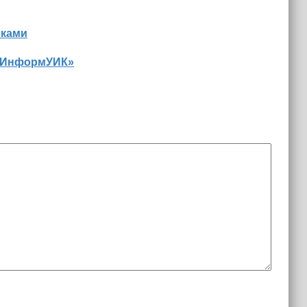
иками
 «ИнформУИК»