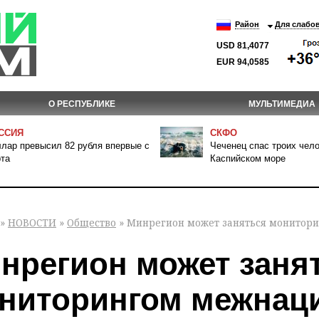
Район
Для слабо
USD 81,4077
EUR 94,0585
О РЕСПУБЛИКЕ
МУЛЬТИМЕДИА
ССИЯ
СКФО
лар превысил 82 рубля впервые с
Чеченец спас троих чело
та
Каспийском море
»
НОВОСТИ
»
Общество
» Минрегион может заняться монитор
нрегион может заня
ниторингом межнац