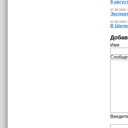
9 авгу
07.08.2026 /
Экспер
07.08.2026 /
В Шелк
Добав
Имя
Сообще
Введите