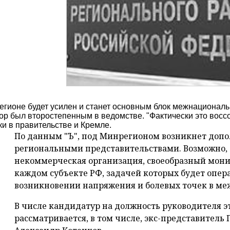
егионе будет усилен и станет основным блок межнациона
пор был второстепенным в ведомстве. "Фактически это восс
ки в правительстве и Кремле.
По данным "Ъ", под Минрегионом возникнет допо
региональными представительствами. Возможно, э
некоммерческая организация, своеобразный мони
каждом субъекте РФ, задачей которых будет опе
возникновении напряжения и болевых точек в м
В числе кандидатур на должность руководителя эт
рассматривается, в том числе, экс-представитель