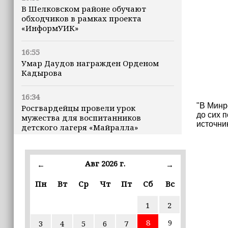
В Шелковском районе обучают
обходчиков в рамках проекта
«ИнформУИК»
16:55
Умар Даудов награжден Орденом
Кадырова
16:34
"В Минр
Росгвардейцы провели урок
до сих 
мужества для воспитанников
источни
детского лагеря «Майралла»
16:30
Дмитрий Чернышенко: Внутренний
Авг 2026 г.
←
→
туризм в России вырос на 4,3%,
въездной — на 20,1%
Пн
Вт
Ср
Чт
Пт
Сб
Вс
1
2
16:28
Из бюджета Чечни дополнительно
8
9
3
4
5
6
7
выделено 505 млн рублей