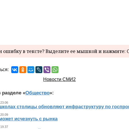
 ошибку в тексте? Выделите ее мышкой и нажмите: C
ься:
Новости СМИ2
 разделе «
Общество
»:
 23.06
 школах столицы обновляют инфраструктуру по госпр
 20.09
может исчезнуть с рынка
 19.37