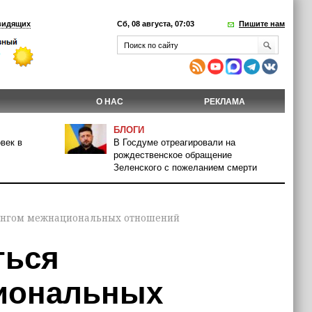
видящих
Сб, 08 августа, 07:03
Пишите нам
О НАС
РЕКЛАМА
БЛОГИ
век в
В Госдуме отреагировали на
рождественское обращение
Зеленского с пожеланием смерти
ингом межнациональных отношений
ться
иональных