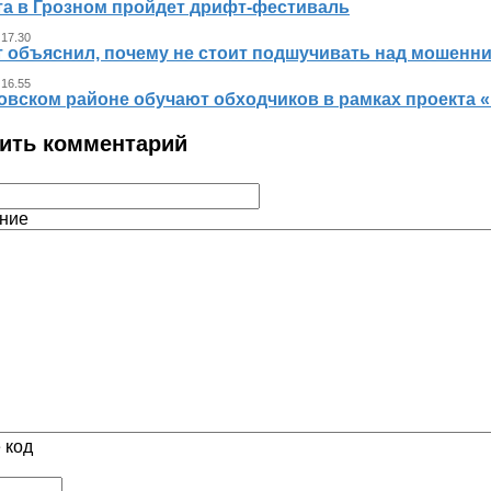
ста в Грозном пройдет дрифт-фестиваль
 17.30
т объяснил, почему не стоит подшучивать над мошенн
 16.55
овском районе обучают обходчиков в рамках проекта
ить комментарий
ние
 код