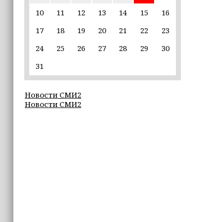
пострадавшим от паводков
10
11
12
13
14
15
16
17
18
19
20
21
22
23
15:35
Политик заявил, что цель «Госулуг»
24
25
26
27
28
29
30
— стать большой
соцмедиаплатформой
31
15:17
Новости СМИ2
Избирательные участки Шатоя
Новости СМИ2
готовы к приёму голосов
избирателей
15:02
Турция, Саудовская Аравия и
Пакистан подписали «Мекканское
соглашение» о коллективной обороне
14:58
Кадыров: сдача в плен становится
для многих военнослужащих ВСУ
единственной альтернативой гибели