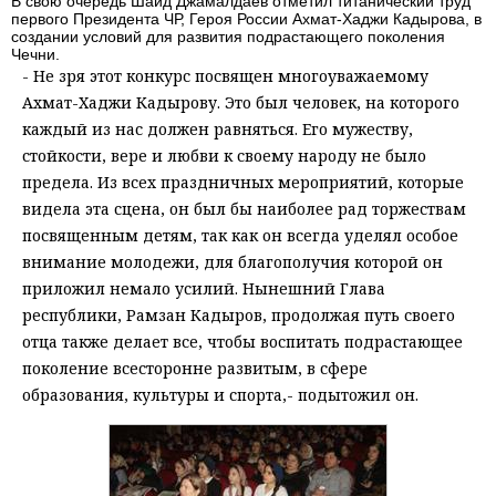
В свою очередь Шаид Джамалдаев отметил титанический труд
первого Президента ЧР, Героя России Ахмат-Хаджи Кадырова, в
создании условий для развития подрастающего поколения
Чечни.
- Не зря этот конкурс посвящен многоуважаемому
Ахмат-Хаджи Кадырову. Это был человек, на которого
каждый из нас должен равняться. Его мужеству,
стойкости, вере и любви к своему народу не было
предела. Из всех праздничных мероприятий, которые
видела эта сцена, он был бы наиболее рад торжествам
посвященным детям, так как он всегда уделял особое
внимание молодежи, для благополучия которой он
приложил немало усилий. Нынешний Глава
республики, Рамзан Кадыров, продолжая путь своего
отца также делает все, чтобы воспитать подрастающее
поколение всесторонне развитым, в сфере
образования, культуры и спорта,- подытожил он.