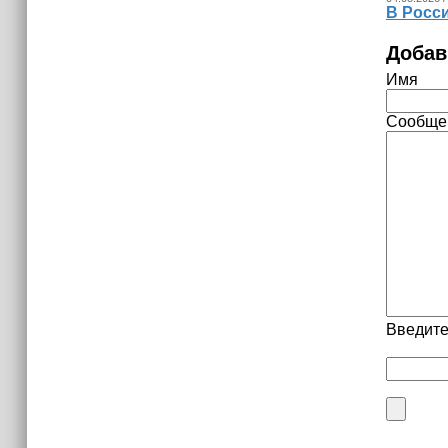
В Росс
Добав
Имя
Сообще
Введите