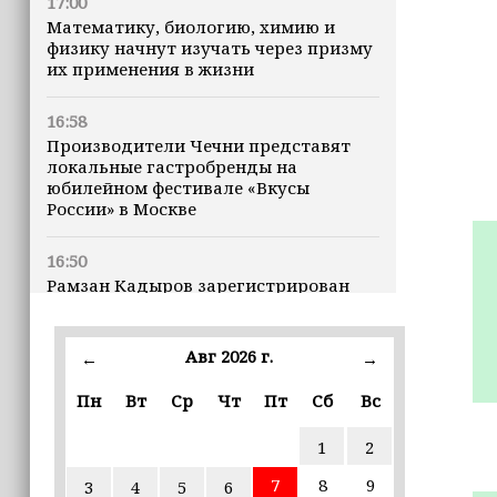
17:00
Математику, биологию, химию и
физику начнут изучать через призму
их применения в жизни
16:58
Производители Чечни представят
локальные гастробренды на
юбилейном фестивале «Вкусы
России» в Москве
16:50
Рамзан Кадыров зарегистрирован
кандидатом на должность Главы ЧР
Авг 2026 г.
16:47
←
→
Почему кошки заранее чувствуют
Пн
Вт
Ср
Чт
Пт
Сб
Вс
землетрясения, рассказала
ветеринар
1
2
16:12
7
8
9
3
4
5
6