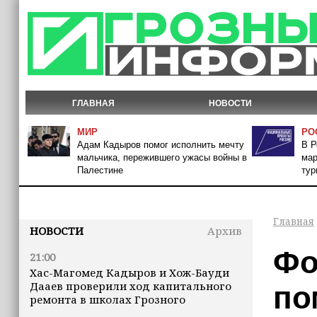
ГЛАВНАЯ
НОВОСТИ
МИР
РО
Адам Кадыров помог исполнить мечту
В Р
мальчика, пережившего ужасы войны в
мар
Палестине
тур
Главная
НОВОСТИ
Архив
Фо
21:00
Хас-Магомед Кадыров и Хож-Бауди
Дааев проверили ход капитального
по
ремонта в школах Грозного