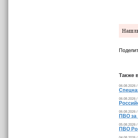
15:06
В Чечне закупили около 190 тысяч
новых учебников для школ
14:45
Нашли
Страны Африки активно
отказываются от доллара США в
своих расчётах
Поделит
Также в
06.08.2026 /
Спецна
06.08.2026 /
Россий
06.08.2026 /
ПВО за
05.08.2026 /
ПВО Ро
04.08.2026 /