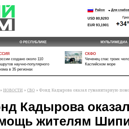
Район
Для слабо
USD 80,9293
EUR 93,1901
О РЕСПУБЛИКЕ
МУЛЬТИМЕДИА
ССИЯ
СКФО
оссии создано около 110
Чеченец спас троих чело
шрутов научно-популярного
Каспийском море
изма в 35 регионах
»
НОВОСТИ
»
СВО
» Фонд Кадырова оказал гуманитарную пом
нд Кадырова оказал
мощь жителям Шипи