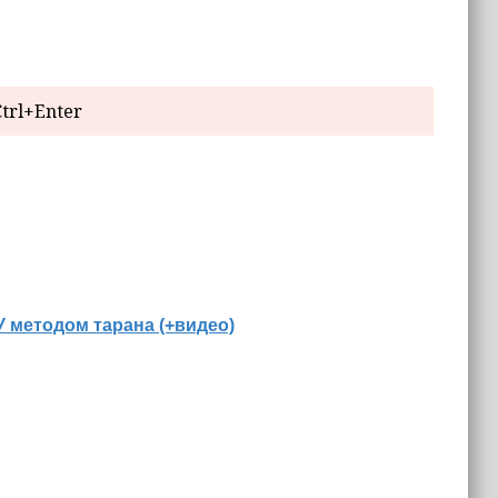
trl+Enter
 методом тарана (+видео)