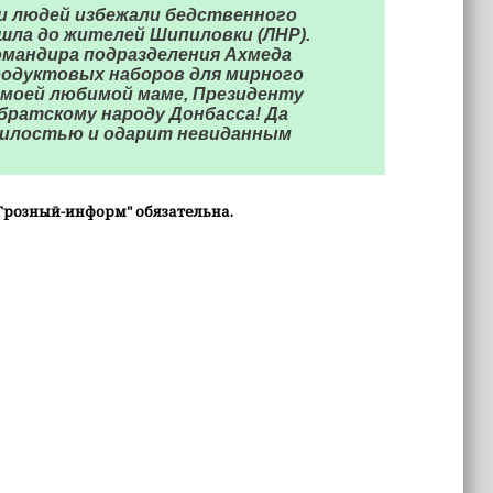
и людей избежали бедственного
шла до жителей Шипиловки (ЛНР).
омандира подразделения Ахмеда
продуктовых наборов для мирного
 моей любимой маме, Президенту
братскому народу Донбасса! Да
милостью и одарит невиданным
Грозный-информ" обязательна.