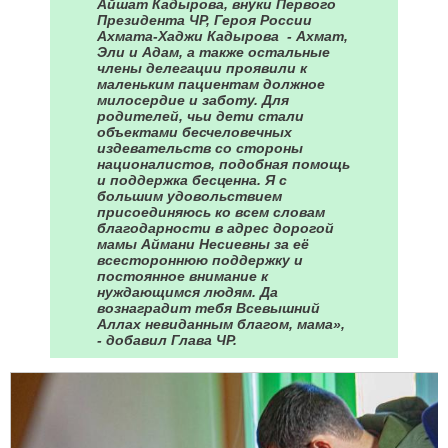
Айшат Кадырова, внуки Первого
Президента ЧР, Героя России
Ахмата-Хаджи Кадырова - Ахмат,
Эли и Адам, а также остальные
члены делегации проявили к
маленьким пациентам должное
милосердие и заботу. Для
родителей, чьи дети стали
объектами бесчеловечных
издевательств со стороны
националистов, подобная помощь
и поддержка бесценна. Я с
большим удовольствием
присоединяюсь ко всем словам
благодарности в адрес дорогой
мамы Аймани Несиевны за её
всестороннюю поддержку и
постоянное внимание к
нуждающимся людям. Да
вознаградит тебя Всевышний
Аллах невиданным благом, мама»,
- добавил Глава ЧР.