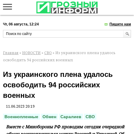
Чт, 06 августа, 12:24
Пишите нам
Главная
»
НОВОСТИ
»
СВО
» Из украинского плена удалось
освободить 94 российских военных
Из украинского плена удалось
освободить 94 российских
военных
11.06.2023 20:19
Военнопленные
Обмен
Саралиев
СВО
Вместе с Минобороны РФ проводим сегодня очередной
обмен военнопленными между Россией и Украиной. Об