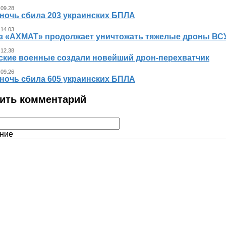
 09.28
 ночь сбила 203 украинских БПЛА
 14.03
з «АХМАТ» продолжает уничтожать тяжелые дроны ВСУ
 12.38
ские военные создали новейший дрон-перехватчик
 09.26
 ночь сбила 605 украинских БПЛА
ить комментарий
ние