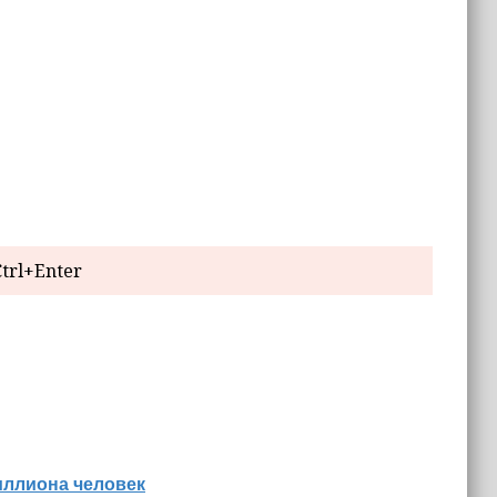
trl+Enter
иллиона человек