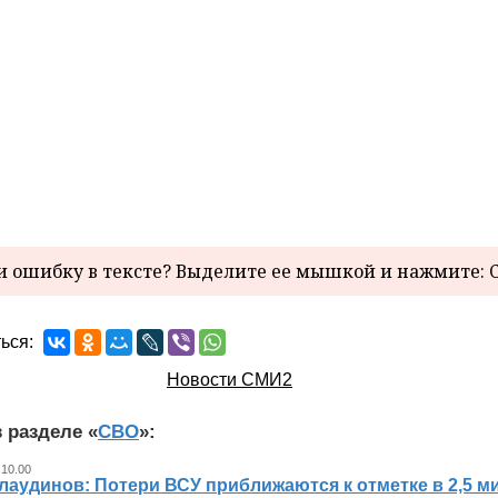
 ошибку в тексте? Выделите ее мышкой и нажмите: C
ься:
Новости СМИ2
 разделе «
СВО
»:
 10.00
лаудинов: Потери ВСУ приближаются к отметке в 2,5 м