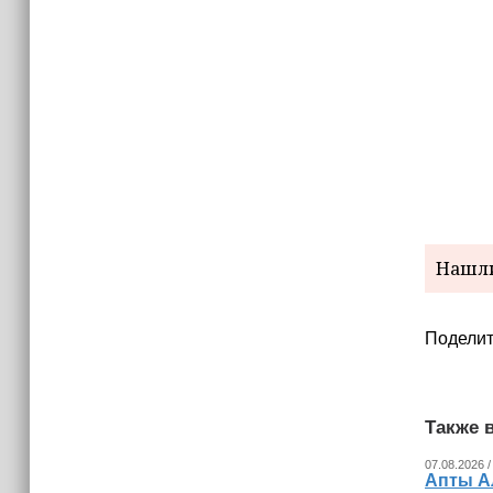
Нашли
Поделит
Также в
07.08.2026 /
Апты А