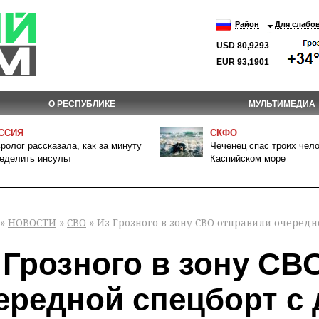
Район
Для слабо
USD 80,9293
EUR 93,1901
О РЕСПУБЛИКЕ
МУЛЬТИМЕДИА
ССИЯ
СКФО
ролог рассказала, как за минуту
Чеченец спас троих чело
еделить инсульт
Каспийском море
»
НОВОСТИ
»
СВО
» Из Грозного в зону СВО отправили очеред
 Грозного в зону СВ
ередной спецборт с