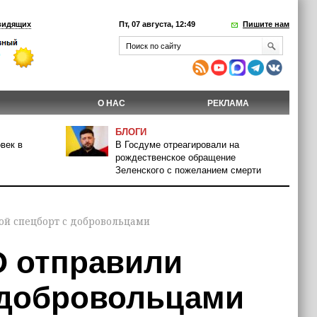
видящих
Пт, 07 августа, 12:49
Пишите нам
О НАС
РЕКЛАМА
БЛОГИ
век в
В Госдуме отреагировали на
рождественское обращение
Зеленского с пожеланием смерти
ной спецборт с добровольцами
О отправили
 добровольцами