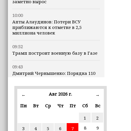
заметно вырос
10:00
Апты Алаудинов: Потери ВСУ
приближаются к отметке в 2,5
миллиона человек
09:52
Трамп построит военную базу в Газе
09:43
Дмитрий Чернышенко: Порядка 110
маршрутов научно-популярного
туризма в 35 регионах создано в
рамках Десятилетия науки и
Авг 2026 г.
←
→
технологий
Пн
Вт
Ср
Чт
Пт
Сб
Вс
09:41
Россия запустила производство 10
1
2
жизненно важных препаратов
8
9
3
4
5
6
7