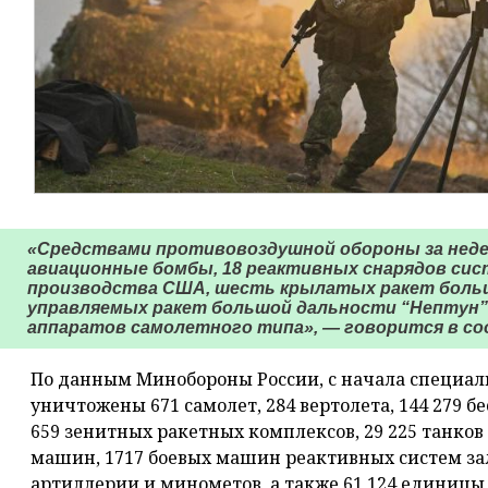
«Средствами противовоздушной обороны за нед
авиационные бомбы, 18 реактивных снарядов сис
производства США, шесть крылатых ракет боль
управляемых ракет большой дальности “Нептун”
аппаратов самолетного типа», — говорится в со
По данным Минобороны России, с начала специал
уничтожены 671 самолет, 284 вертолета, 144 279 
659 зенитных ракетных комплексов, 29 225 танко
машин, 1717 боевых машин реактивных систем зал
артиллерии и минометов, а также 61 124 единиц