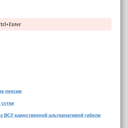
trl+Enter
ве пенсии
 сутки
их ВСУ единственной альтернативой гибели