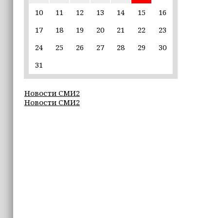
16:55
10
11
12
13
14
15
16
В Шелковском районе обучают
17
18
19
20
21
22
23
обходчиков в рамках проекта
«ИнформУИК»
24
25
26
27
28
29
30
16:55
31
Умар Даудов награжден Орденом
Кадырова
Новости СМИ2
Новости СМИ2
16:34
Росгвардейцы провели урок
мужества для воспитанников
детского лагеря «Майралла»
16:30
Дмитрий Чернышенко: Внутренний
туризм в России вырос на 4,3%,
въездной — на 20,1%