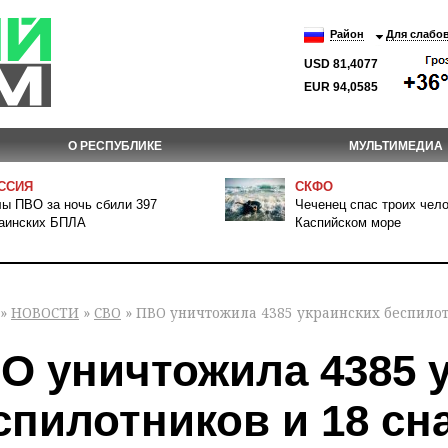
Район
Для слабо
USD 81,4077
EUR 94,0585
О РЕСПУБЛИКЕ
МУЛЬТИМЕДИА
ССИЯ
СКФО
ы ПВО за ночь сбили 397
Чеченец спас троих чело
аинских БПЛА
Каспийском море
»
НОВОСТИ
»
СВО
» ПВО уничтожила 4385 украинских беспилот
О уничтожила 4385 
спилотников и 18 сн