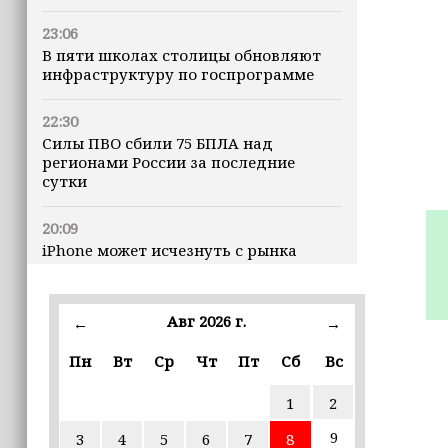
23:06
В пяти школах столицы обновляют
инфраструктуру по госпрограмме
22:30
Силы ПВО сбили 75 БПЛА над
регионами России за последние
сутки
20:09
iPhone может исчезнуть с рынка
19:37
9 августа в Грозном пройдет дрифт-
Авг 2026 г.
←
→
фестиваль
Пн
Вт
Ср
Чт
Пт
Сб
Вс
17:30
1
2
Эксперт объяснил, почему не стоит
подшучивать над мошенниками
9
3
4
5
6
7
8