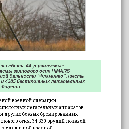
елю сбиты 44 управляемые
темы залпового огня HIMARS
шой дальности “Фламинго”, шесть
 и 4385 беспилотных летательных
общении.
ьной военной операции
беспилотных летательных аппаратов,
в и других боевых бронированных
пового огня, 34 830 орудий полевой
ы специальной военной