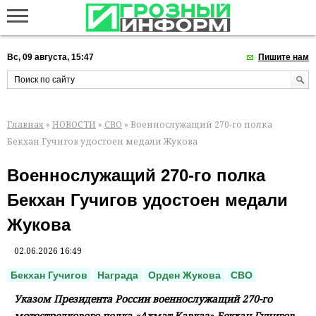
Вс, 09 августа, 15:47
Пишите нам
Главная
»
НОВОСТИ
»
СВО
» Военнослужащий 270-го полка
Бекхан Гучигов удостоен медали Жукова
Военнослужащий 270-го полка
Бекхан Гучигов удостоен медали
Жукова
02.06.2026 16:49
Бекхан Гучигов
Награда
Орден Жукова
СВО
Указом Президента России военнослужащий 270-го
мотострелкового полка «Ахмат-Кавказ» Бекхан Гучигов