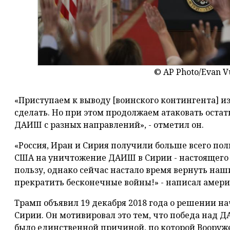
© AP Photo/Evan V
«Приступаем к выводу [воинского контингента] из
сделать. Но при этом продолжаем атаковать оста
ДАИШ с разных направлений», - отметил он.
«Россия, Иран и Сирия получили больше всего по
США на уничтожение ДАИШ в Сирии - настоящего в
пользу, однако сейчас настало время вернуть на
прекратить бесконечные войны!» - написал амер
Трамп объявил 19 декабря 2018 года о решении н
Сирии. Он мотивировал это тем, что победа над Д
было единственной причиной, по которой Вооруж