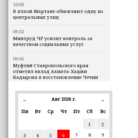
10:06
В Ачхой-Мартане обновляют одну из
центральных улиц
09:52
Минтруд ЧР усилит контроль за
качеством социальных услуг
09:41
Муфтий Ставропольского края
отметил вклад Ахмата-Хаджи
Кадырова в восстановление Чечни
(+видео)
09:40
Авг 2026 г.
←
→
В Луну врезался кусок ракеты SpaceX
весом в четыре тонны
Пн
Вт
Ср
Чт
Пт
Сб
Вс
1
2
09:30
Всего за семь дней «Человек‑паук:
7
8
9
3
4
5
6
Новый день» стал лидером кассовых