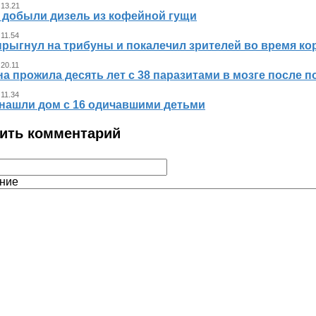
 13.21
 добыли дизель из кофейной гущи
 11.54
прыгнул на трибуны и покалечил зрителей во время к
 20.11
 прожила десять лет с 38 паразитами в мозге после п
 11.34
нашли дом с 16 одичавшими детьми
ить комментарий
ние