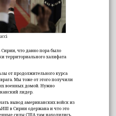
ucci
 Сирии, что давно пора было
тки территориального халифата
льзы от продолжительного курса
рага. Мы тоже от этого получили
ших военных домой. Нужно
иканский лидер.
ачать вывод американских войск из
АИШ в Сирии одержана и что это
енные силы США там находились.