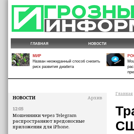
ГЛАВНАЯ
НОВОСТИ
МИР
РО
Назван неожиданный способ снизить
Мош
риск развития диабета
рас
при
Главная
НОВОСТИ
Архив
Тр
12:05
Мошенники через Telegram
распространяют вредоносные
СШ
приложения для iPhone.