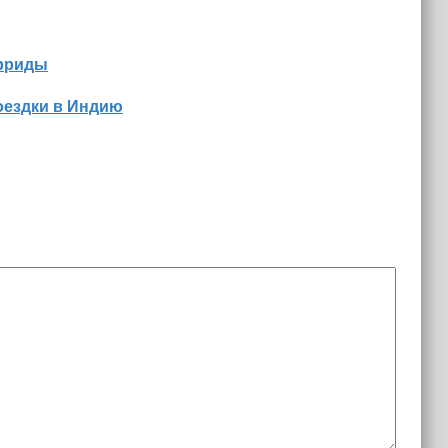
орриды
оездки в Индию