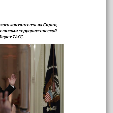
ого контингента из Сирии,
оевиками террористической
бщает ТАСС.