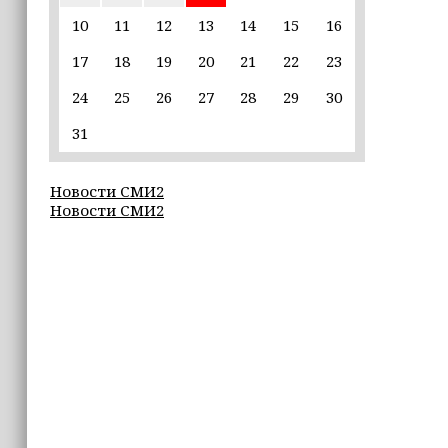
сборов 2026 года
10
11
12
13
14
15
16
17
18
19
20
21
22
23
09:27
25 школ Чечни получат оборудование
24
25
26
27
28
29
30
для настольного тенниса
31
09:26
ПВО за ночь сбила 605 украинских
Новости СМИ2
БПЛА
Новости СМИ2
09:20
В России предложили финансово
поддержать семьи школьников
перед началом учебного года
21:05
Глубина озера Галанчож составила 35
метров