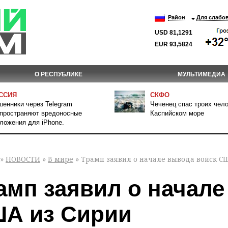
Район
Для слабо
USD 81,1291
EUR 93,5824
О РЕСПУБЛИКЕ
МУЛЬТИМЕДИА
ССИЯ
СКФО
енники через Telegram
Чеченец спас троих чело
пространяют вредоносные
Каспийском море
ложения для iPhone.
»
НОВОСТИ
»
В мире
» Трамп заявил о начале вывода войск С
амп заявил о начале
А из Сирии