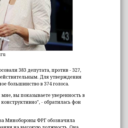
.ru
овали 383 депутата, против - 327,
едействительным. Для утверждения
ое большинство в 374 голоса.
 мне, вы показываете уверенность в
 конструктивно", - обратилась фон
ава Минобороны ФРГ обозначила
рания на высокую должность. Она