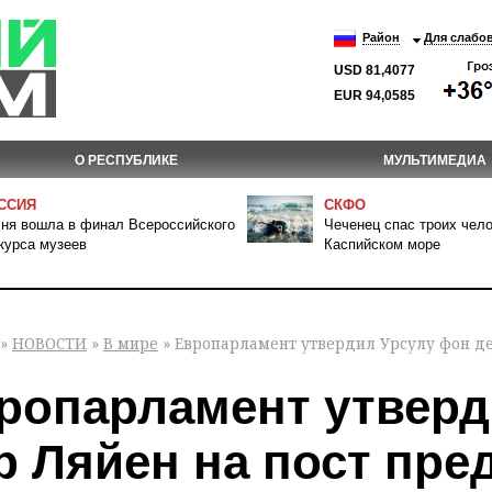
Район
Для слабо
USD 81,4077
EUR 94,0585
О РЕСПУБЛИКЕ
МУЛЬТИМЕДИА
ССИЯ
СКФО
ня вошла в финал Всероссийского
Чеченец спас троих чело
курса музеев
Каспийском море
»
НОВОСТИ
»
В мире
» Европарламент утвердил Урсулу фон де
ропарламент утверд
р Ляйен на пост пре