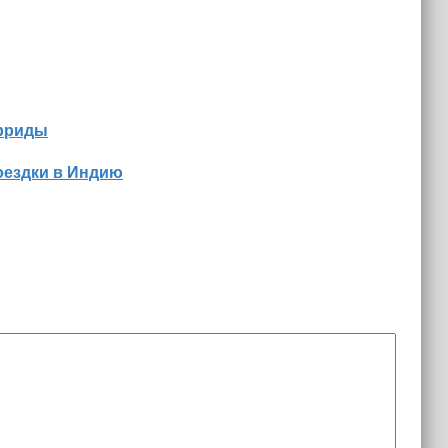
орриды
оездки в Индию