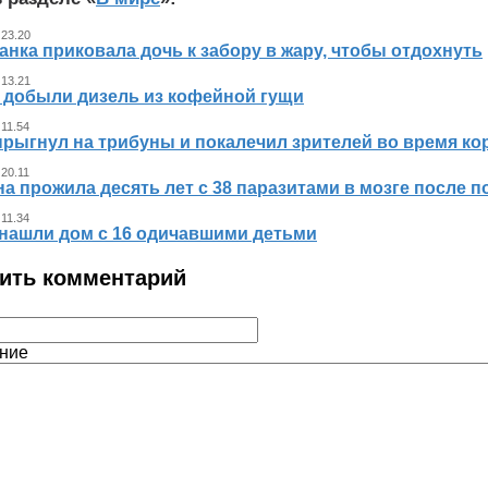
 23.20
нка приковала дочь к забору в жару, чтобы отдохнуть
 13.21
 добыли дизель из кофейной гущи
 11.54
прыгнул на трибуны и покалечил зрителей во время к
 20.11
 прожила десять лет с 38 паразитами в мозге после п
 11.34
нашли дом с 16 одичавшими детьми
ить комментарий
ние