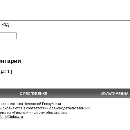
 код
нтарии
ца:
1 |
О РЕСПУБЛИКЕ
МУЛЬТИМЕДИА
е агентство Чеченской Республики
, охраняются в соответствии с законодательством РФ.
ылка на «Грозный-информ» обязательна.
nform@inbox.ru