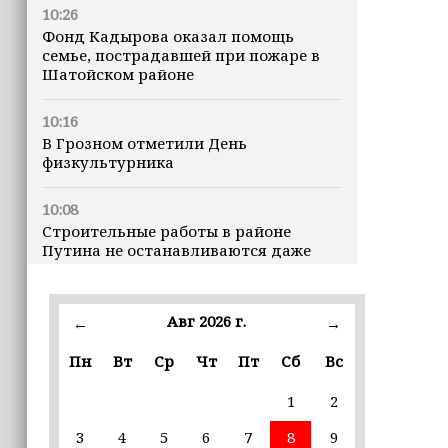
10:26
Фонд Кадырова оказал помощь
семье, пострадавшей при пожаре в
Шатойском районе
10:16
В Грозном отметили День
физкультурника
10:08
Строительные работы в районе
Путина не останавливаются даже
ночью
23:15
Авг 2026 г.
←
→
Доллар превысил 82 рубля впервые с
марта
Пн
Вт
Ср
Чт
Пт
Сб
Вс
1
2
23:06
В пяти школах столицы обновляют
3
4
5
6
7
8
9
инфраструктуру по госпрограмме