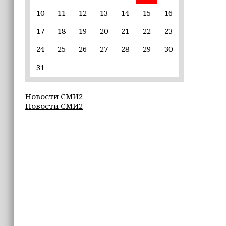
10
11
12
13
14
15
16
22:30
17
18
19
20
21
22
23
Силы ПВО сбили 75 БПЛА над
регионами России за последние
24
25
26
27
28
29
30
сутки
31
20:09
iPhone может исчезнуть с рынка
Новости СМИ2
Новости СМИ2
19:37
9 августа в Грозном пройдет дрифт-
фестиваль
17:30
Эксперт объяснил, почему не стоит
подшучивать над мошенниками