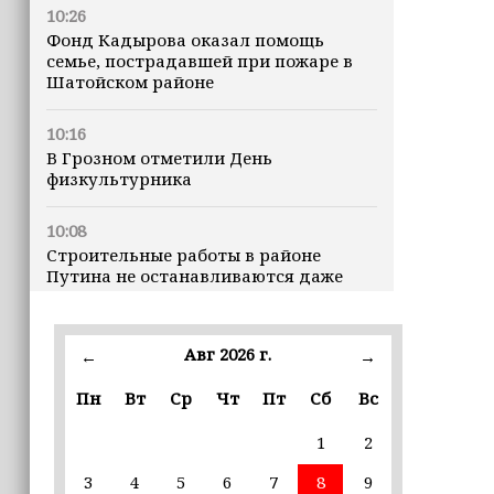
10:26
Фонд Кадырова оказал помощь
семье, пострадавшей при пожаре в
Шатойском районе
10:16
В Грозном отметили День
физкультурника
10:08
Строительные работы в районе
Путина не останавливаются даже
ночью
23:15
Авг 2026 г.
←
→
Доллар превысил 82 рубля впервые с
марта
Пн
Вт
Ср
Чт
Пт
Сб
Вс
1
2
23:06
В пяти школах столицы обновляют
3
4
5
6
7
8
9
инфраструктуру по госпрограмме