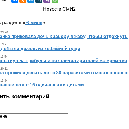
Новости СМИ2
 разделе «
В мире
»:
 23.20
нка приковала дочь к забору в жару, чтобы отдохнуть
 13.21
 добыли дизель из кофейной гущи
 11.54
прыгнул на трибуны и покалечил зрителей во время к
 20.11
 прожила десять лет с 38 паразитами в мозге после п
 11.34
нашли дом с 16 одичавшими детьми
ить комментарий
ние