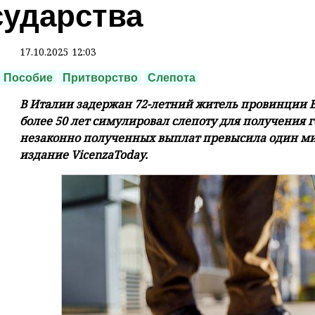
сударства
17.10.2025 12:03
Пособие
Притворство
Слепота
В Италии задержан 72-летний житель провинции 
более 50 лет симулировал слепоту для получения 
незаконно полученных выплат превысила один мил
издание VicenzaToday.