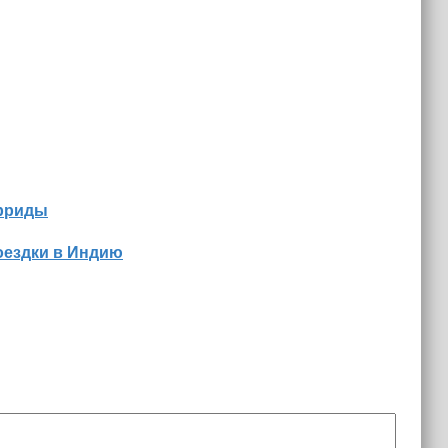
орриды
оездки в Индию