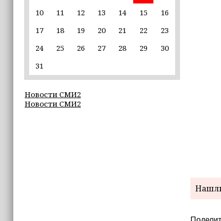
10
11
12
13
14
15
16
22:30
17
18
19
20
21
22
23
Силы ПВО сбили 75 БПЛА над
регионами России за последние
24
25
26
27
28
29
30
сутки
31
20:09
iPhone может исчезнуть с рынка
Новости СМИ2
Новости СМИ2
19:37
9 августа в Грозном пройдет дрифт-
фестиваль
17:30
Эксперт объяснил, почему не стоит
подшучивать над мошенниками
Нашли
Поделит