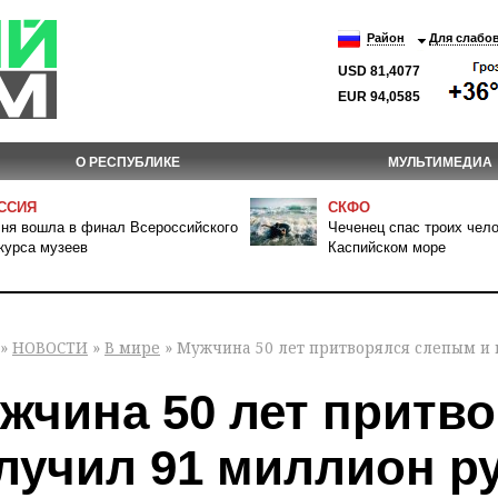
Район
Для слабо
USD 81,4077
EUR 94,0585
О РЕСПУБЛИКЕ
МУЛЬТИМЕДИА
ССИЯ
СКФО
ня вошла в финал Всероссийского
Чеченец спас троих чело
курса музеев
Каспийском море
»
НОВОСТИ
»
В мире
» Мужчина 50 лет притворялся слепым и 
жчина 50 лет притв
лучил 91 миллион ру