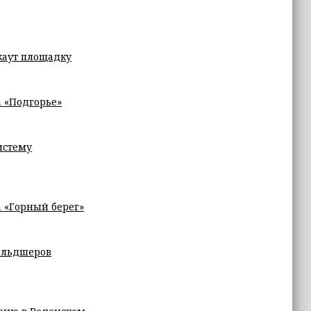
каут площадку
а «Подгорье»
истему
а «Горный берег»
ельдшеров