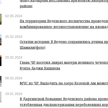
Фонд Кадырова восстановит врачебную лаборато
районе
02.05.2024
На территории Веденского лесничества проведе
комбинированное лесовосстановление на площад
25.02.2024
Остатки истории: В Ведено сохранились руины к
Шамиля(фото)
20.02.2024
Глава ЧР посетил зиярат матери великого чеченск
Кунта-Хаджи Кишиева
08.02.2024
МЧС по ЧР: Выходить на озеро Кезеной-Ам может
19.01.2024
В Даргинской больнице Веденского района пров
углубленная диспансеризация переболевших ко