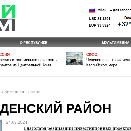
Район
Для слабо
USD 81,1291
EUR 93,5824
О РЕСПУБЛИКЕ
МУЛЬТИМЕДИА
ССИЯ
СКФО
оссию стало меньше приезжать
Чеченец спас троих чело
рантов из Центральной Азии
Каспийском море
» Веденский район
ДЕНСКИЙ РАЙОН
24.09.2024
Благодаря реализации инвестиционных проектов