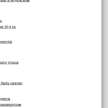
рию в Веденском
но
и 20,0 га
репости
ого устаза
 быть опасно
одится
ронавирусом