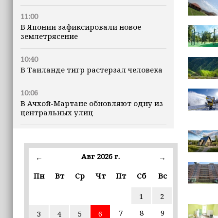
11:00
В Японии зафиксировали новое
землетрясение
10:40
В Таиланде тигр растерзал человека
10:06
В Ачхой-Мартане обновляют одну из
центральных улиц
09:52
Минтруд ЧР усилит контроль за
качеством социальных услуг
Авг 2026 г.
←
→
Пн
Вт
Ср
Чт
Пт
Сб
Вс
09:41
Муфтий Ставропольского края
1
2
отметил вклад Ахмата-Хаджи
Кадырова в восстановление Чечни
7
8
9
3
4
5
6
(+видео)