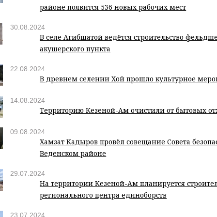
районе появится 536 новых рабочих мест
30.08.2024
В селе Агибшатой ведётся строительство фельдш
акушерского пункта
22.08.2024
В древнем селении Хой прошло культурное меро
14.08.2024
Территорию Кезеной-Ам очистили от бытовых от
09.08.2024
Хамзат Кадыров провёл совещание Совета безопа
Веденском районе
29.07.2024
На территории Кезеной-Ам планируется строите
регионального центра единоборств
23.07.2024