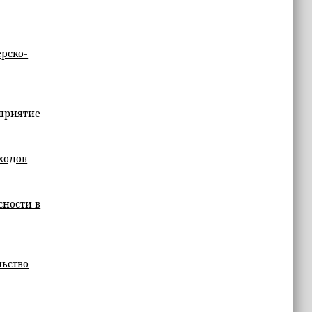
ерско-
приятие
ходов
сности в
льство