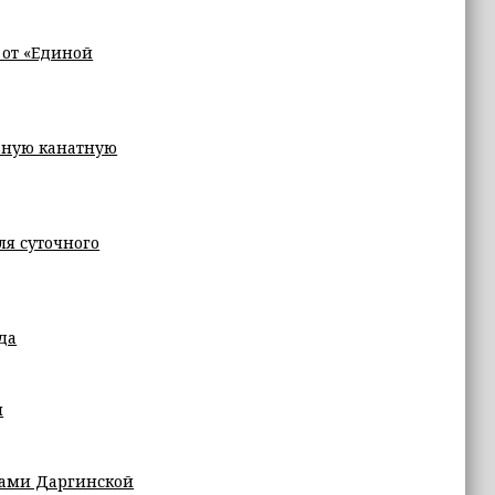
 от «Единой
льную канатную
ля суточного
да
ы
чами Даргинской