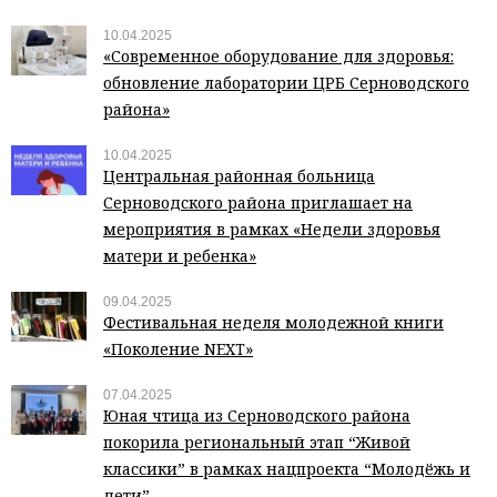
10.04.2025
«Современное оборудование для здоровья:
обновление лаборатории ЦРБ Серноводского
района»
10.04.2025
Центральная районная больница
Серноводского района приглашает на
мероприятия в рамках «Недели здоровья
матери и ребенка»
09.04.2025
Фестивальная неделя молодежной книги
«Поколение NEXT»
07.04.2025
Юная чтица из Серноводского района
покорила региональный этап “Живой
классики” в рамках нацпроекта “Молодёжь и
дети”