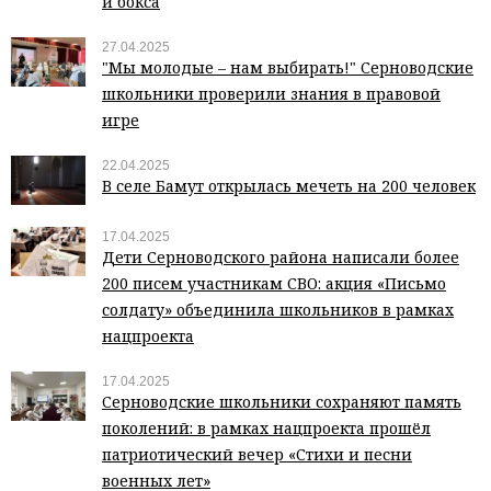
и бокса
27.04.2025
"Мы молодые – нам выбирать!" Серноводские
школьники проверили знания в правовой
игре
22.04.2025
В селе Бамут открылась мечеть на 200 человек
17.04.2025
Дети Серноводского района написали более
200 писем участникам СВО: акция «Письмо
солдату» объединила школьников в рамках
нацпроекта
17.04.2025
Серноводские школьники сохраняют память
поколений: в рамках нацпроекта прошёл
патриотический вечер «Стихи и песни
военных лет»