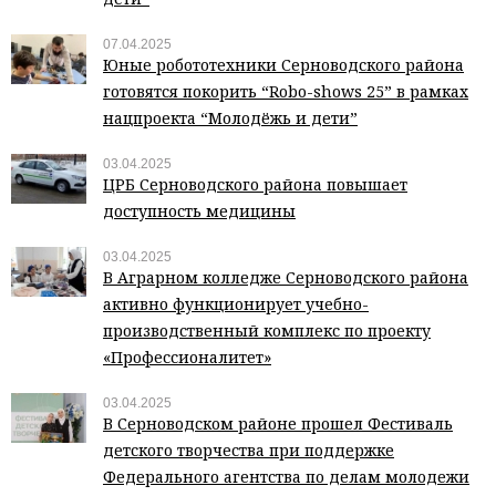
07.04.2025
Юные робототехники Серноводского района
готовятся покорить “Robo-shows 25” в рамках
нацпроекта “Молодёжь и дети”
03.04.2025
ЦРБ Серноводского района повышает
доступность медицины
03.04.2025
В Аграрном колледже Серноводского района
активно функционирует учебно-
производственный комплекс по проекту
«Профессионалитет»
03.04.2025
В Серноводском районе прошел Фестиваль
детского творчества при поддержке
Федерального агентства по делам молодежи