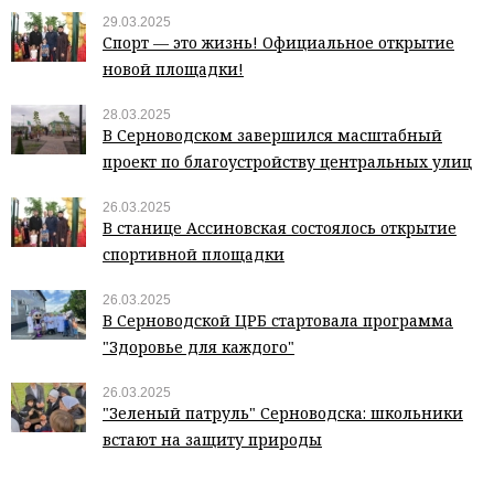
29.03.2025
Спорт — это жизнь! Официальное открытие
новой площадки!
28.03.2025
В Серноводском завершился масштабный
проект по благоустройству центральных улиц
26.03.2025
В станице Ассиновская состоялось открытие
спортивной площадки
26.03.2025
В Серноводской ЦРБ стартовала программа
"Здоровье для каждого"
26.03.2025
"Зеленый патруль" Серноводска: школьники
встают на защиту природы