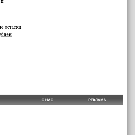
ой
е остатки
ублей
О НАС
РЕКЛАМА