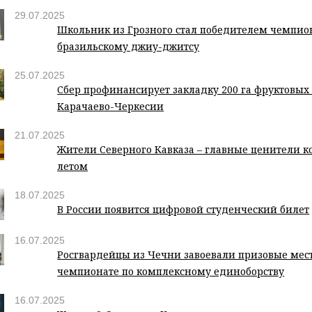
29.07.2025
Школьник из Грозного стал победителем чемпион
бразильскому джиу-джитсу
25.07.2025
Сбер профинансирует закладку 200 га фруктовых 
Карачаево-Черкесии
21.07.2025
Жители Северного Кавказа – главные ценители к
летом
18.07.2025
В России появится цифровой студенческий билет
16.07.2025
Росгвардейцы из Чечни завоевали призовые мес
чемпионате по комплексному единоборству
16.07.2025