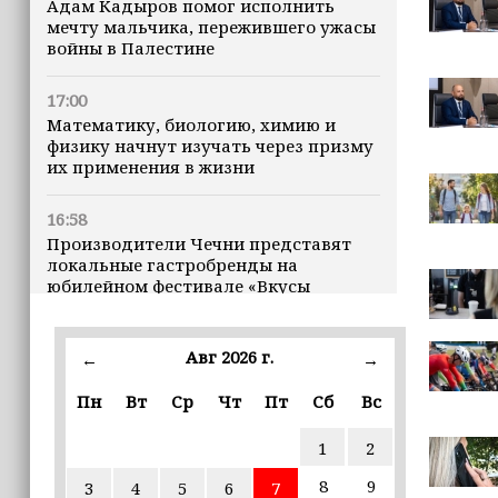
Адам Кадыров помог исполнить
мечту мальчика, пережившего ужасы
войны в Палестине
17:00
Математику, биологию, химию и
физику начнут изучать через призму
их применения в жизни
16:58
Производители Чечни представят
локальные гастробренды на
юбилейном фестивале «Вкусы
России» в Москве
Авг 2026 г.
16:50
←
→
Рамзан Кадыров зарегистрирован
Пн
Вт
Ср
Чт
Пт
Сб
Вс
кандидатом на должность Главы ЧР
1
2
16:47
Почему кошки заранее чувствуют
8
9
3
4
5
6
7