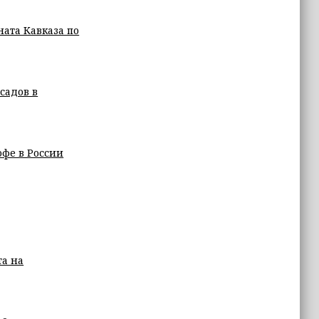
ата Кавказа по
садов в
офе в России
та на