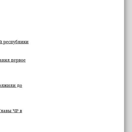
й республики
анял первое
должили до
Главы ЧР в