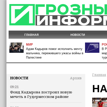
ГЛАВНАЯ
НОВОСТИ
МИР
РО
Адам Кадыров помог исполнить мечту
В Р
мальчика, пережившего ужасы войны в
мар
Палестине
тур
Главная
НОВОСТИ
Архив
НА
09:21
Фонд Кадырова построил новую
мечеть в Гудермесском районе