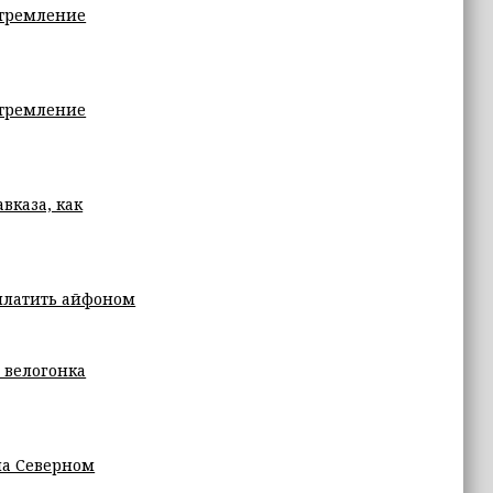
стремление
стремление
вказа, как
 платить айфоном
 велогонка
на Северном