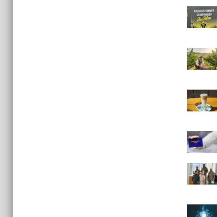
желающих учиться в России, будет
введён единый экзамен по русскому
языку
15:06
В Чечне закупили около 190 тысяч
новых учебников для школ