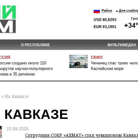
Район
Для слабо
USD 80,9293
EUR 93,1901
О РЕСПУБЛИКЕ
МУЛЬТИМЕДИА
ССИЯ
СКФО
оссии создано около 110
Чеченец спас троих чело
шрутов научно-популярного
Каспийском море
изма в 35 регионах
» На Кавказе
 КАВКАЗЕ
15.09.2025
Сотрудник СОБР «АХМАТ» стал чемпионом Кавказ