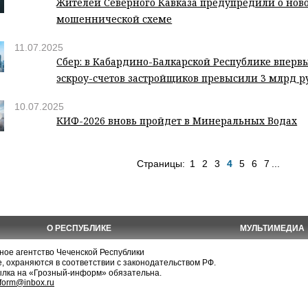
Жителей Северного Кавказа предупредили о нов
мошеннической схеме
11.07.2025
Сбер: в Кабардино-Балкарской Республике впервы
эскроу-счетов застройщиков превысили 3 млрд р
10.07.2025
КИФ-2026 вновь пройдет в Минеральных Водах
Страницы:
1
2
3
4
5
6
7
...
О РЕСПУБЛИКЕ
МУЛЬТИМЕДИА
е агентство Чеченской Республики
, охраняются в соответствии с законодательством РФ.
ылка на «Грозный-информ» обязательна.
nform@inbox.ru