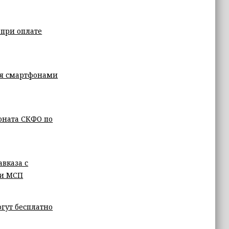
 при оплате
ся смартфонами
оната СКФО по
вказа с
ии МСП
гут бесплатно