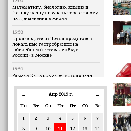
17:00
Математику, биологию, химию и
физику начнут изучать через призму
их применения в жизни
16:58
Производители Чечни представят
локальные гастробренды на
юбилейном фестивале «Вкусы
России» в Москве
16:50
Рамзан Кадыров зарегистрирован
кандидатом на должность Главы ЧР
Апр 2019 г.
16:47
←
→
Почему кошки заранее чувствуют
Пн
Вт
Ср
Чт
Пт
Сб
Вс
землетрясения, рассказала
ветеринар
1
2
3
4
5
6
7
16:12
8
9
10
11
12
13
14