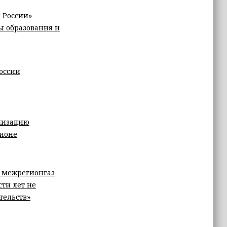
 России»
ы образования и
оссии
лизацию
гионе
м межрегионгаз
ти лет не
тельств»