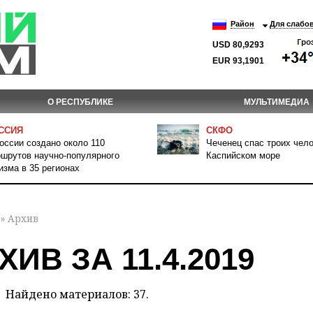
Район
Для слабо
USD 80,9293
EUR 93,1901
О РЕСПУБЛИКЕ
МУЛЬТИМЕДИА
ССИЯ
СКФО
оссии создано около 110
Чеченец спас троих чело
шрутов научно-популярного
Каспийском море
изма в 35 регионах
» Архив
ХИВ ЗА 11.4.2019
Найдено материалов: 37.