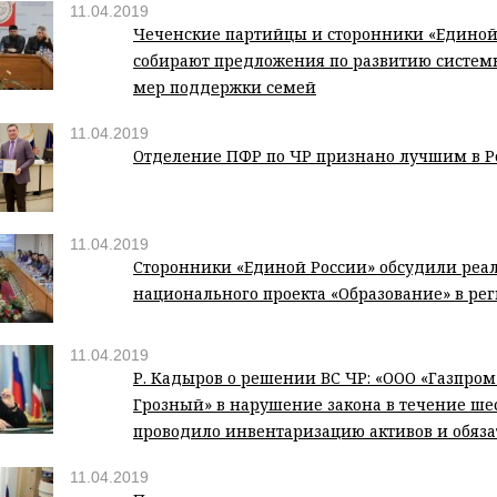
11.04.2019
Чеченские партийцы и сторонники «Единой
собирают предложения по развитию систем
мер поддержки семей
11.04.2019
Отделение ПФР по ЧР признано лучшим в Р
11.04.2019
Сторонники «Единой России» обсудили реа
национального проекта «Образование» в ре
11.04.2019
Р. Кадыров о решении ВС ЧР: «ООО «Газпро
Грозный» в нарушение закона в течение шес
проводило инвентаризацию активов и обяза
11.04.2019