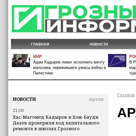
ГЛАВНАЯ
НОВОСТИ
МИР
РО
Адам Кадыров помог исполнить мечту
В Р
мальчика, пережившего ужасы войны в
мар
Палестине
тур
Главная
НОВОСТИ
Архив
АР
21:00
Хас-Магомед Кадыров и Хож-Бауди
Дааев проверили ход капитального
ремонта в школах Грозного