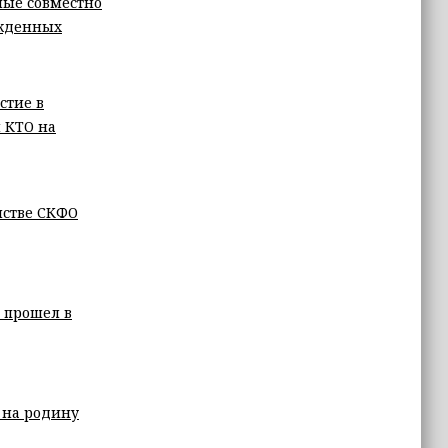
ные совместно
ужденных
стие в
 КТО на
нстве СКФО
 прошел в
 на родину