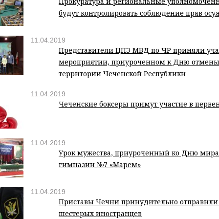
Прокуратура и региональные уполномочен
будут контролировать соблюдение прав ос
11.04.2019
Представители ЦПЭ МВД по ЧР приняли уча
мероприятии, приуроченном к Дню отмены
территории Чеченской Республики
11.04.2019
Чеченские боксеры примут участие в перве
11.04.2019
Урок мужества, приуроченный ко Дню мира
гимназии №7 «Марем»
11.04.2019
Приставы Чечни принудительно отправили
шестерых иностранцев