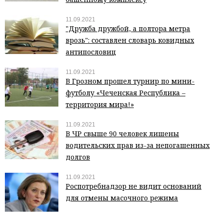
11.09.2021
"Дружба дружбой, а полтора метра
врозь": составлен словарь ковидных
антипословиц
11.09.2021
В Грозном прошел турнир по мини-
футболу «Чеченская Республика –
территория мира!»
11.09.2021
В ЧР свыше 90 человек лишены
водительских прав из-за непогашенных
долгов
11.09.2021
Роспотребнадзор не видит оснований
для отмены масочного режима