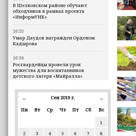
В Шелковском районе обучают
обходчиков в рамках проекта
«ИнформУИК»
16:55
Умар Даудов награжден Орденом
Кадырова
16:34
Росгвардейцы провели урок
мужества для воспитанников
детского лагеря «Майралла»
16:30
Дмитрий Чернышенко: Внутренний
Сен 2019 г.
←
→
туризм в России вырос на 4,3%,
въездной — на 20,1%
Пн
Вт
Ср
Чт
Пт
Сб
Вс
1
16:28
Из бюджета Чечни дополнительно
2
3
4
5
6
7
8
выделено 505 млн рублей