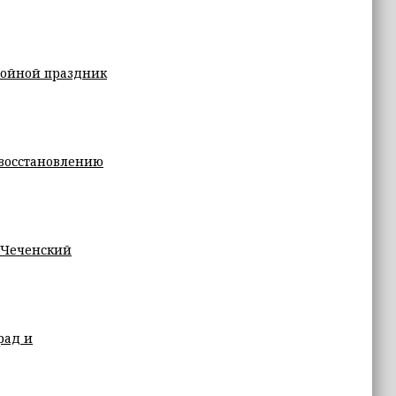
войной праздник
восстановлению
л Чеченский
рад и