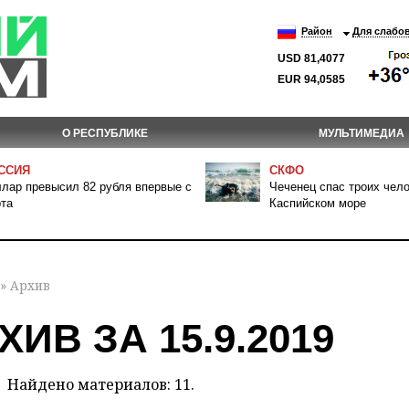
Район
Для слабо
USD 81,4077
EUR 94,0585
О РЕСПУБЛИКЕ
МУЛЬТИМЕДИА
ССИЯ
СКФО
лар превысил 82 рубля впервые с
Чеченец спас троих чело
та
Каспийском море
» Архив
ХИВ ЗА 15.9.2019
Найдено материалов: 11.