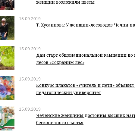
женщин возложили цветы
15.09.2019
Т. Хусаинова: У женщин-лесоводов Чечни д
15.09.2019
Дан старт общенациональной кампании по 
лесов «Сохраним лес»
15.09.2019
Конкурс плакатов «Учитель и дети» объяви
педагогический университет
15.09.2019
Чеченские женщины достойны высших наг
бесконечного счастья