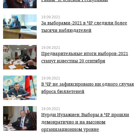
19.09.2021
За выборами-2021 в ЧР следили более
тысячи наблюдателей
19.09.2021
Предварительные итоги выборов-2021
станут известны 20 сентября
19.09.2021
В ЧР не зафиксировано ни одного случая
вброса бюллетеней
19.09.2021
Нурди Нухажиев: Выборы в ЧР прошли
демократично и на высоком
организационном уровне