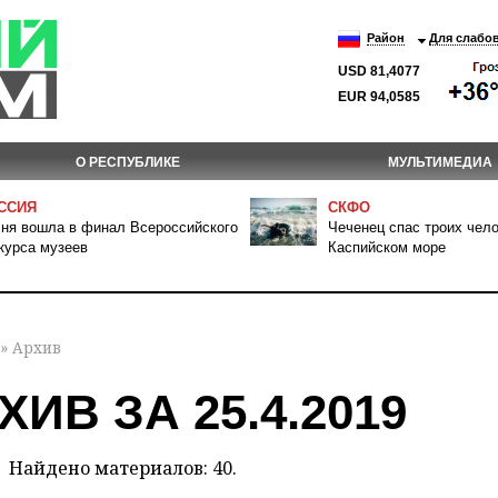
Район
Для слабо
USD 81,4077
EUR 94,0585
О РЕСПУБЛИКЕ
МУЛЬТИМЕДИА
ССИЯ
СКФО
ня вошла в финал Всероссийского
Чеченец спас троих чело
курса музеев
Каспийском море
» Архив
ХИВ ЗА 25.4.2019
Найдено материалов: 40.