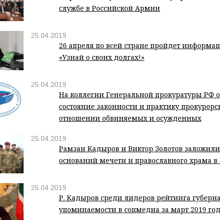
службе в Российской Армии
25.04.2019
26 апреля по всей стране пройдет информа
«Узнай о своих долгах!»
25.04.2019
На коллегии Генеральной прокуратуры РФ 
состояние законности и практику прокурорс
отношении обвиняемых и осужденных
25.04.2019
Рамзан Кадыров и Виктор Золотов заложили
оснований мечети и православного храма в
25.04.2019
Р. Кадыров среди лидеров рейтинга губерна
упоминаемости в соцмедиа за март 2019 го