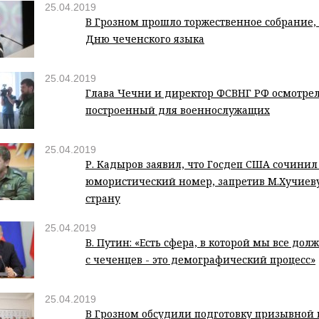
25.04.2019
В Грозном прошло торжественное собрание,
Дню чеченского языка
25.04.2019
Глава Чечни и директор ФСВНГ РФ осмотре
построенный для военнослужащих
25.04.2019
Р. Кадыров заявил, что Госдеп США сочини
юмористический номер, запретив М.Хучиеву 
страну
25.04.2019
В. Путин: «Есть сфера, в которой мы все до
с чеченцев - это демографический процесс»
25.04.2019
В Грозном обсудили подготовку призывной