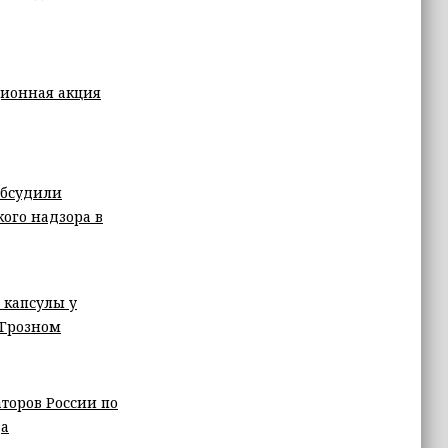
ционная акция
обсудили
кого надзора в
 капсулы у
 Грозном
торов России по
да