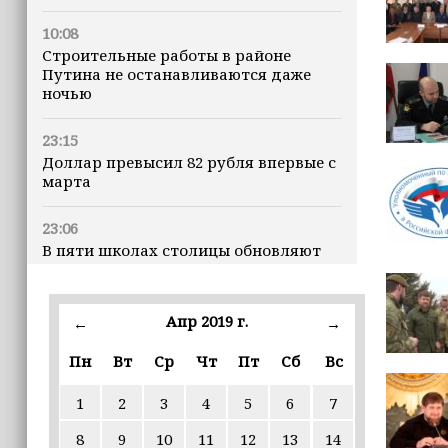
10:08
Строительные работы в районе
Путина не останавливаются даже
ночью
23:15
Доллар превысил 82 рубля впервые с
марта
23:06
В пяти школах столицы обновляют
инфраструктуру по госпрограмме
22:30
Апр 2019 г.
←
→
Силы ПВО сбили 75 БПЛА над
регионами России за последние
Пн
Вт
Ср
Чт
Пт
Сб
Вс
сутки
1
2
3
4
5
6
7
20:09
8
9
10
11
12
13
14
iPhone может исчезнуть с рынка