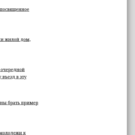
 посвященное
ли жилой дом,
л очередной
въезд в эту
лжны брать пример
 молодежи к