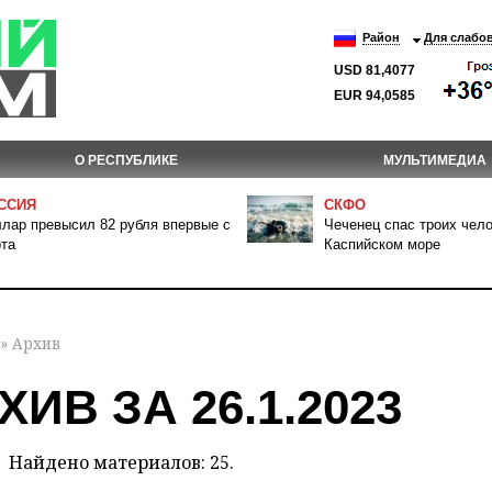
Район
Для слабо
USD 81,4077
EUR 94,0585
О РЕСПУБЛИКЕ
МУЛЬТИМЕДИА
ССИЯ
СКФО
лар превысил 82 рубля впервые с
Чеченец спас троих чело
та
Каспийском море
» Архив
ХИВ ЗА 26.1.2023
Найдено материалов: 25.