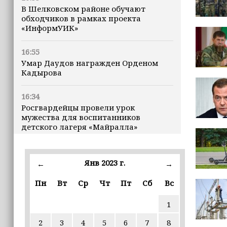
В Шелковском районе обучают
обходчиков в рамках проекта
«ИнформУИК»
16:55
Умар Даудов награжден Орденом
Кадырова
16:34
Росгвардейцы провели урок
мужества для воспитанников
детского лагеря «Майралла»
16:30
Дмитрий Чернышенко: Внутренний
Янв 2023 г.
←
→
туризм в России вырос на 4,3%,
въездной — на 20,1%
Пн
Вт
Ср
Чт
Пт
Сб
Вс
1
16:28
Из бюджета Чечни дополнительно
2
3
4
5
6
7
8
выделено 505 млн рублей