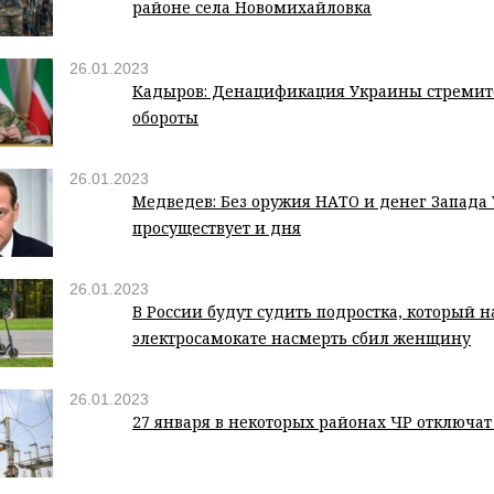
районе села Новомихайловка
26.01.2023
Кадыров: Денацификация Украины стремит
обороты
26.01.2023
Медведев: Без оружия НАТО и денег Запада
просуществует и дня
26.01.2023
В России будут судить подростка, который н
электросамокате насмерть сбил женщину
26.01.2023
27 января в некоторых районах ЧР отключат