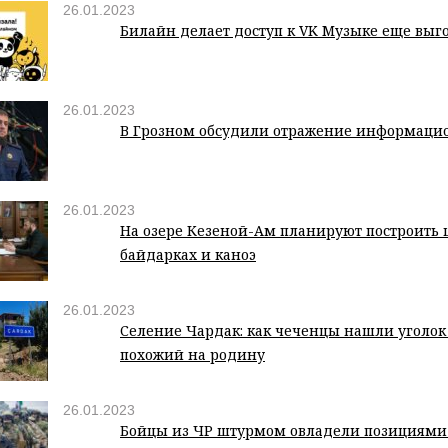
26.01.2023
Билайн делает доступ к VK Музыке еще выг
26.01.2023
В Грозном обсудили отражение информаци
26.01.2023
На озере Кезеной-Ам планируют построить 
байдарках и каноэ
26.01.2023
Селение Чардак: как чеченцы нашли уголок
похожий на родину
26.01.2023
Бойцы из ЧР штурмом овладели позициями 