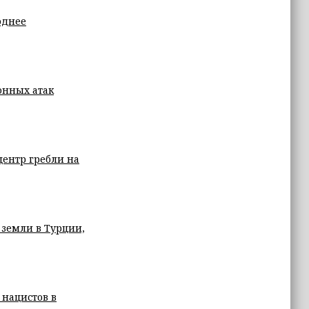
однее
онных атак
центр гребли на
 земли в Турции,
нацистов в