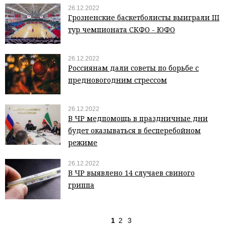
26.12.2022
Грозненские баскетболисты выиграли III
тур чемпионата СКФО - ЮФО
26.12.2022
Россиянам дали советы по борьбе с
предновогодним стрессом
26.12.2022
В ЧР медпомощь в праздничные дни
будет оказываться в бесперебойном
режиме
26.12.2022
В ЧР выявлено 14 случаев свиного
гриппа
1
2
3