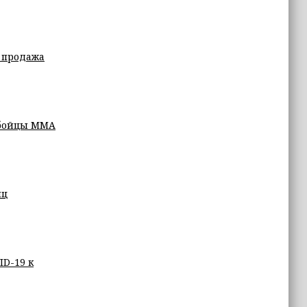
а продажа
 бойцы ММА
иц
D-19 к