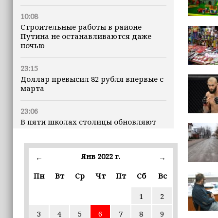
10:08
Строительные работы в районе
Путина не останавливаются даже
ночью
23:15
Доллар превысил 82 рубля впервые с
марта
23:06
В пяти школах столицы обновляют
инфраструктуру по госпрограмме
22:30
Янв 2022 г.
←
→
Силы ПВО сбили 75 БПЛА над
регионами России за последние
Пн
Вт
Ср
Чт
Пт
Сб
Вс
сутки
1
2
20:09
3
4
5
6
7
8
9
iPhone может исчезнуть с рынка