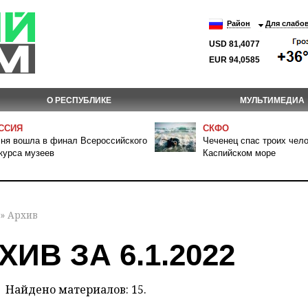
Район
Для слабо
USD 81,4077
EUR 94,0585
О РЕСПУБЛИКЕ
МУЛЬТИМЕДИА
ССИЯ
СКФО
ня вошла в финал Всероссийского
Чеченец спас троих чело
курса музеев
Каспийском море
» Архив
ХИВ ЗА 6.1.2022
Найдено материалов: 15.