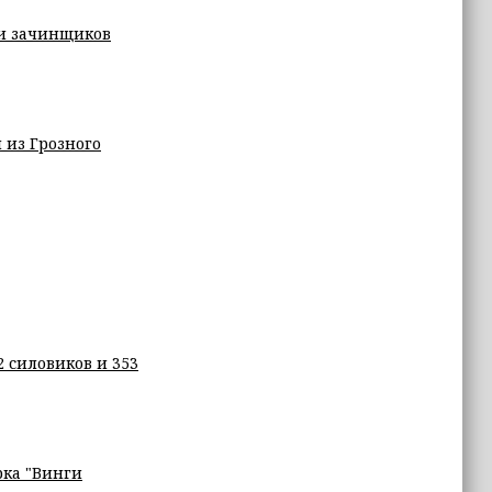
 и зачинщиков
 из Грозного
2 силовиков и 353
рка "Винги