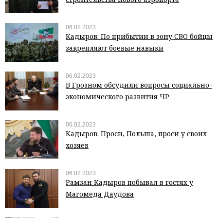
06.02.2023
Кадыров: По прибытии в зону СВО бойцы
закрепляют боевые навыки
06.02.2023
В Грозном обсудили вопросы социально-
экономического развития ЧР
06.02.2023
Кадыров: Проси, Польша, проси у своих
хозяев
06.02.2023
Рамзан Кадыров побывал в гостях у
Магомеда Даудова