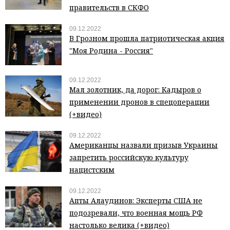
правительств в СКФО
09.12.2022
В Грозном прошла патриотическая акция
"Моя Родина - Россия"
09.12.2022
Мал золотник, да дорог: Кадыров о
применении дронов в спецоперации
(+видео)
09.12.2022
Американцы назвали призыв Украины
запретить российскую культуру
нацистским
09.12.2022
Апты Алаудинов: Эксперты США не
подозревали, что военная мощь РФ
настолько велика (+видео)