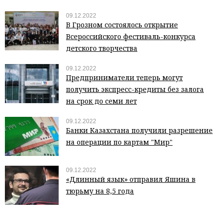
09.12.2022
В Грозном состоялось открытие
Всероссийского фестиваль-конкурса
детского творчества
09.12.2022
Предприниматели теперь могут
получить экспресс-кредиты без залога
на срок до семи лет
09.12.2022
Банки Казахстана получили разрешение
на операции по картам "Мир"
09.12.2022
«Длинный язык» отправил Яшина в
тюрьму на 8,5 года