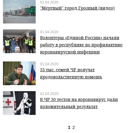
01.04.2020
"Мертвый" город Грозный (видео)
01.04.2020
Волонтеры «Единой России» начали
работу в республике по профилактике
коронавирусной инфекции
01.04.2020
33 тыс. семей ЧР получат
продовольственную помощь
01.04.2020
В ЧР 30 тестов на коронавирус дали
положительный результат
1
2