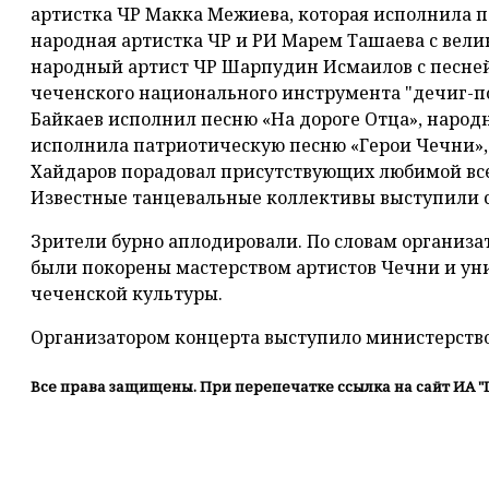
артистка ЧР Макка Межиева, которая исполнила пе
народная артистка ЧР и РИ Марем Ташаева с вели
народный артист ЧР Шарпудин Исмаилов с песней
чеченского национального инструмента "дечиг-п
Байкаев исполнил песню «На дороге Отца», народн
исполнила патриотическую песню «Герои Чечни»,
Хайдаров порадовал присутствующих любимой вс
Известные танцевальные коллективы выступили 
Зрители бурно аплодировали. По словам организа
были покорены мастерством артистов Чечни и ун
чеченской культуры.
Организатором концерта выступило министерство
Все права защищены. При перепечатке ссылка на сайт ИА "