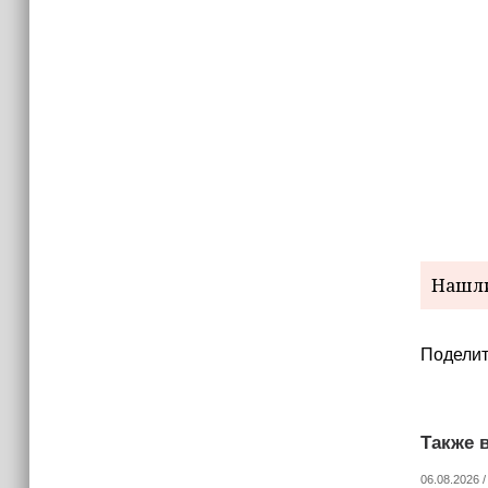
15:06
В Чечне закупили около 190 тысяч
новых учебников для школ
14:45
Страны Африки активно
отказываются от доллара США в
своих расчётах
Нашли
Поделит
Также в
06.08.2026 /