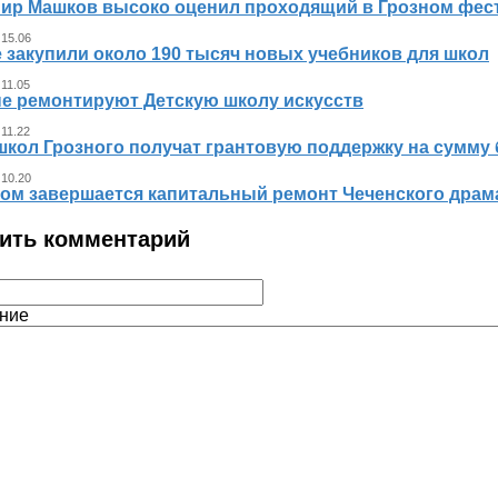
ир Машков высоко оценил проходящий в Грозном фест
 15.06
 закупили около 190 тысяч новых учебников для школ
 11.05
не ремонтируют Детскую школу искусств
 11.22
школ Грозного получат грантовую поддержку на сумму 
 10.20
ном завершается капитальный ремонт Чеченского драма
ить комментарий
ние