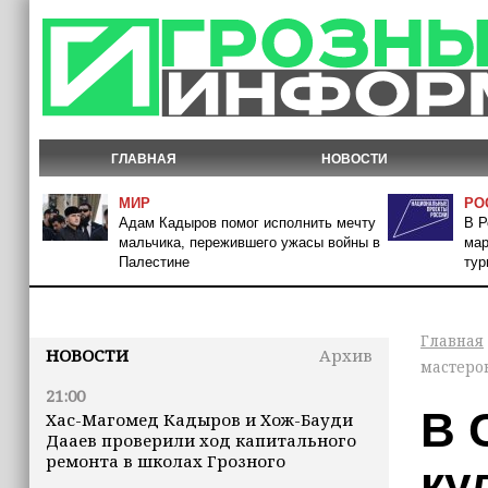
ГЛАВНАЯ
НОВОСТИ
МИР
РО
Адам Кадыров помог исполнить мечту
В Р
мальчика, пережившего ужасы войны в
мар
Палестине
тур
Главная
НОВОСТИ
Архив
мастеров
21:00
В 
Хас-Магомед Кадыров и Хож-Бауди
Дааев проверили ход капитального
ремонта в школах Грозного
ку