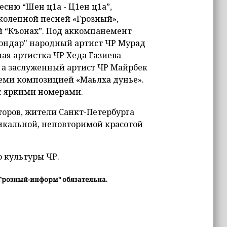
сню “Шен ц1а - Ц1ен ц1а”,
колепной песней «Грозный»,
 “Къонах”. Под аккомпанемент
ондар" народный артист ЧР Мурад
ая артистка ЧР Хеда Газиева
 а заслуженный артист ЧР Майрбек
еми композицией «Маьлха дунье».
с яркими номерами.
торов, жители Санкт-Петербурга
икальной, неповторимой красотой
 культуры ЧР.
Грозный-информ" обязательна.