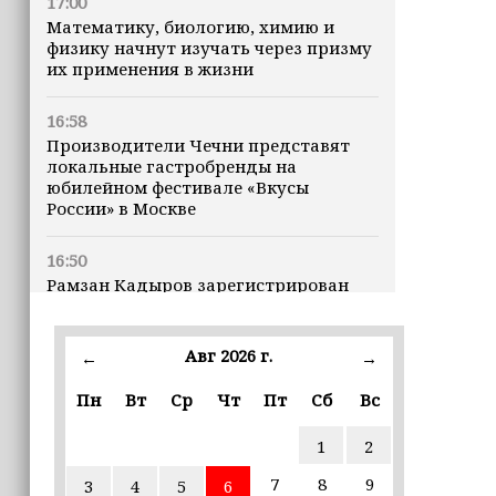
17:00
Математику, биологию, химию и
физику начнут изучать через призму
их применения в жизни
16:58
Производители Чечни представят
локальные гастробренды на
юбилейном фестивале «Вкусы
России» в Москве
16:50
Рамзан Кадыров зарегистрирован
кандидатом на должность Главы ЧР
Авг 2026 г.
16:47
←
→
Почему кошки заранее чувствуют
Пн
Вт
Ср
Чт
Пт
Сб
Вс
землетрясения, рассказала
ветеринар
1
2
16:12
7
8
9
3
4
5
6