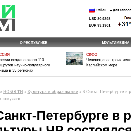
Район
Для слабо
USD 80,9293
EUR 93,1901
О РЕСПУБЛИКЕ
МУЛЬТИМЕДИА
ССИЯ
СКФО
оссии создано около 110
Чеченец спас троих чело
шрутов научно-популярного
Каспийском море
изма в 35 регионах
»
НОВОСТИ
»
Культура и образование
» В Санкт-Петербурге в 
 искусств
Санкт-Петербурге в 
льтуры ЧР состоялся