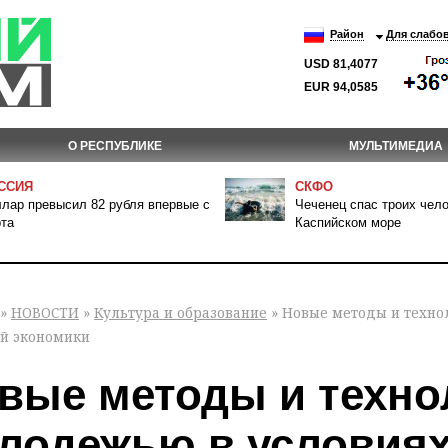
Район
Для слабо
USD 81,4077
EUR 94,0585
О РЕСПУБЛИКЕ
МУЛЬТИМЕДИА
ССИЯ
СКФО
лар превысил 82 рубля впервые с
Чеченец спас троих чело
та
Каспийском море
»
НОВОСТИ
»
Культура и образование
» Новые методы и техно
й экономики
вые методы и техно
лодежью в условиях