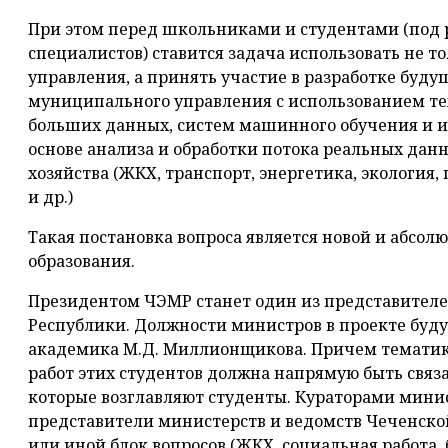
При этом перед школьниками и студентами (под 
специалистов) ставится задача использовать не 
управления, а принять участие в разработке буду
муниципального управления с использованием те
больших данных, систем машинного обучения и и
основе анализа и обработки потока реальных дан
хозяйства (ЖКХ, транспорт, энергетика, экологи
и др.)
Такая постановка вопроса является новой и абсол
образования.
Президентом ЧЭМР станет один из представителе
Республики. Должности министров в проекте буд
академика М.Д. Миллионщикова. Причем тематик
работ этих студентов должна напрямую быть связ
которые возглавляют студенты. Кураторами мин
представители министерств и ведомств Чеченско
или иной блок вопросов (ЖКХ, социальная работа, б