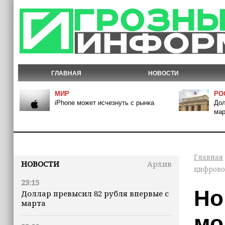
ГЛАВНАЯ
НОВОСТИ
МИР
РО
iPhone может исчезнуть с рынка
Дол
мар
Главная
НОВОСТИ
Архив
цифрово
23:15
Но
Доллар превысил 82 рубля впервые с
марта
мо