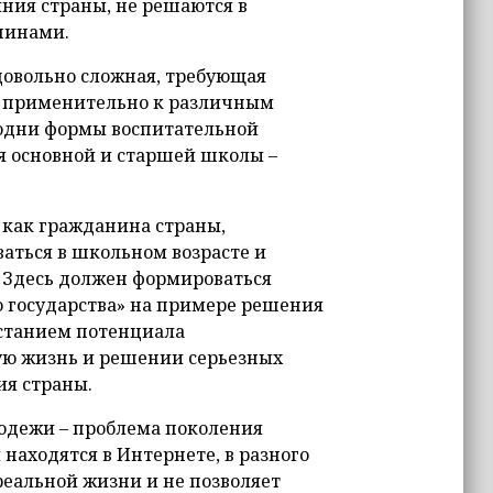
ния страны, не решаются в
чинами.
 довольно сложная, требующая
ы применительно к различным
 одни формы воспитательной
я основной и старшей школы –
 как гражданина страны,
ваться в школьном возрасте и
. Здесь должен формироваться
о государства» на примере решения
станием потенциала
лую жизнь и решении серьезных
ия страны.
лодежи – проблема поколения
 находятся в Интернете, в разного
 реальной жизни и не позволяет