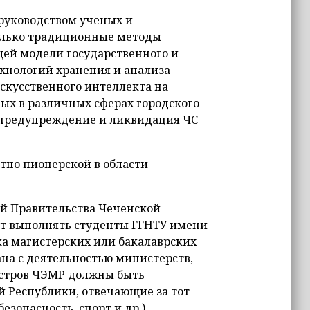
руководством ученых и
только традиционные методы
щей модели государственного и
хнологий хранения и анализа
скусственного интеллекта на
ных в различных сферах городского
я, предупреждение и ликвидация ЧС
ютно пионерской в области
й Правительства Чеченской
ут выполнять студенты ГГНТУ имени
а магистерских или бакалаврских
ана с деятельностью министерств,
истров ЧЭМР должны быть
й Республики, отвечающие за тот
езопасность, спорт и др.).