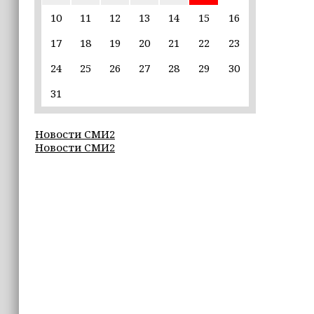
пострадавшим от паводков
10
11
12
13
14
15
16
17
18
19
20
21
22
23
15:35
Политик заявил, что цель «Госулуг»
24
25
26
27
28
29
30
— стать большой
соцмедиаплатформой
31
15:17
Новости СМИ2
Избирательные участки Шатоя
Новости СМИ2
готовы к приёму голосов
избирателей
15:02
Турция, Саудовская Аравия и
Пакистан подписали «Мекканское
соглашение» о коллективной обороне
14:58
Кадыров: сдача в плен становится
для многих военнослужащих ВСУ
единственной альтернативой гибели