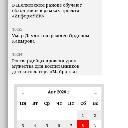
В Шелковском районе обучают
обходчиков в рамках проекта
«ИнформУИК»
16:55
Умар Даудов награжден Орденом
Кадырова
16:34
Росгвардейцы провели урок
мужества для воспитанников
детского лагеря «Майралла»
16:30
Дмитрий Чернышенко: Внутренний
Авг 2026 г.
←
→
туризм в России вырос на 4,3%,
въездной — на 20,1%
Пн
Вт
Ср
Чт
Пт
Сб
Вс
1
2
16:28
Из бюджета Чечни дополнительно
8
9
3
4
5
6
7
выделено 505 млн рублей