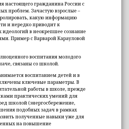
я настоящего гражданина России с
х проблем. Зачастую взрослые –
тролировать, какую информацию
сти и нередко приводит к
 идеологий в неокрепшее сознание
ями. Пример с Варварой Карауловой
олноценного воспитания молодого
наче, связаны со школой.
анимается воспитанием детей и в
включены ключевые параметры. В
итательной работы в школе, прежде
иками практических умений для
ред школой (энергосбережение,
решения подобных задач в рамках
азвить полученные навыки уже для
ленных на повышение