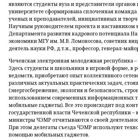
являются студенты вуза и представители органов 
университете сформирована сплоченная команда 
ученых и преподавателей, инициативных и творч
Научным руководителем проекта и наставником 
Департамента развития кадрового потенциала Н
экономики МГУ им. М.В. Ломоносова, советник ви
деятель науки РФ, д.т.н., профессор, генерал-май
Чеченская электронная молодежная республика – э
Здесь студенты и школьники в игровой форме, в 
ведомств, приобретают опыт коллективного сете
различных актуальных практических задач, стоя
(энергосбережение, экология и безопасность, строи
использованием современных информационных т
мобильные гаджеты). Все это происходит под кон
государственной власти Чеченской республики – 
министры ЧЭМР отчитываются о своей деятельнос
При этом делегаты съезда ЧЭМР используют техно
помощью мобильных гаджетов.