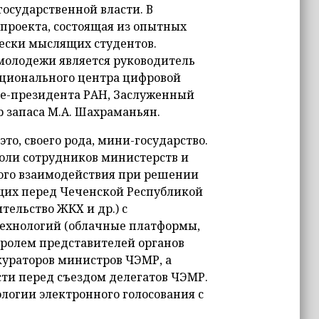
государственной власти. В
проекта, состоящая из опытных
ески мыслящих студентов.
молодежи является руководитель
ационального центра цифровой
це-президента РАН, Заслуженный
ор запаса М.А. Шахраманьян.
то, своего рода, мини-государство.
роли сотрудников министерств и
вого взаимодействия при решении
щих перед Чеченской Республикой
тельство ЖКХ и др.) с
ехнологий (облачные платформы,
тролем представителей органов
кураторов министров ЧЭМР, а
ти перед съездом делегатов ЧЭМР.
логии электронного голосования с