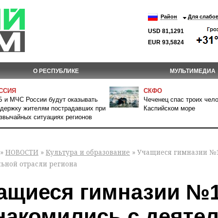
Район
Для слабо
USD 81,1291
EUR 93,5824
О РЕСПУБЛИКЕ
МУЛЬТИМЕДИА
ССИЯ
СКФО
 и МЧС России будут оказывать
Чеченец спас троих чело
держку жителям пострадавших при
Каспийском море
звычайных ситуациях регионов
»
НОВОСТИ
»
Культура и образование
» Учащиеся гимназии №1
льной отрасли региона
ащиеся гимназии №1 
накомились с деяте