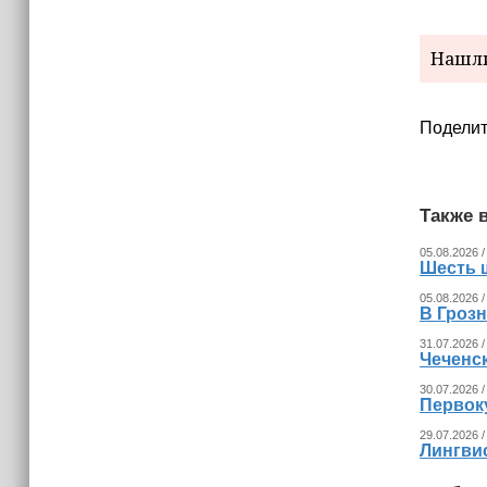
Нашли
Поделит
Также в
05.08.2026 /
Шесть 
05.08.2026 /
В Гроз
31.07.2026 /
Чеченс
30.07.2026 /
Первок
29.07.2026 /
Лингвис