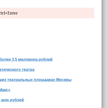
trl+Enter
более 3,5 миллиона рублей
тического театра
йших театральных площадках Москвы
Макс»
5 млн рублей