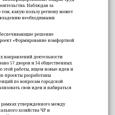
роительства. Наблюдая за
 том, какую пользу региону может
 овладению необходимыми
обеспечивающие решение
проект «Формирование комфортной
их направлений деятельности
вано 57 дворов и 34 общественных
ю этой работы, ищем новые идеи и
йн-проекты разработаны
енций по вопросам городской
ализовать свои идеи и набираться
в рамках утвержденного между
льного хозяйства ЧР и