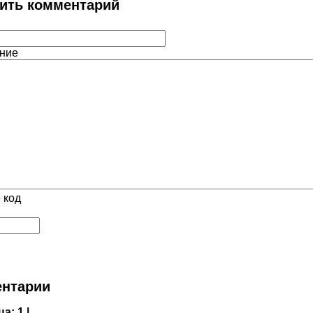
ить комментарий
ние
 код
нтарии
ца:
1 |