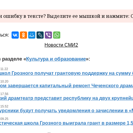
 ошибку в тексте? Выделите ее мышкой и нажмите: C
ься:
Новости СМИ2
 разделе «
Культура и образование
»:
 11.22
школ Грозного получат грантовую поддержку на сумму 
 10.20
ном завершается капитальный ремонт Чеченского драма
 17.56
кий драмтеатр представит республику на двух крупне
 15.52
урсники будут получать уведомления о зачислении в «
 09.25
тическая школа Грозного выиграла грант в размере 1,