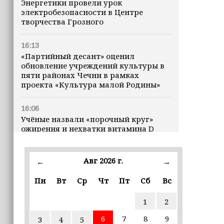
Энергетики провели урок
электробезопасности в Центре
творчества Грозного
16:13
«Партийный десант» оценил
обновление учреждений культуры в
пяти районах Чечни в рамках
проекта «Культура малой Родины»
16:06
Учёные назвали «порочный круг»
ожирения и нехватки витамина D
16:00
Авг 2026 г.
←
→
В Чеченской Республике начинается
история профессионального хоккея
Пн
Вт
Ср
Чт
Пт
Сб
Вс
15:55
1
2
В Чеченской Республики
избирательные комиссии
6
7
8
9
3
4
5