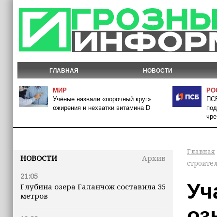
ГЛАВНАЯ
НОВОСТИ
МИР
РО
Учёные назвали «порочный круг»
ПСБ
ожирения и нехватки витамина D
под
чре
Главная
НОВОСТИ
Архив
строите
21:05
Уч
Глубина озера Галанчож составила 35
метров
оз